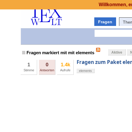
Willkommen, er
Fragen
The
Fragen markiert mit mit elements
Aktive
Fragen zum Paket ele
1
0
1.4k
Stimme
Antworten
Aufrufe
elements