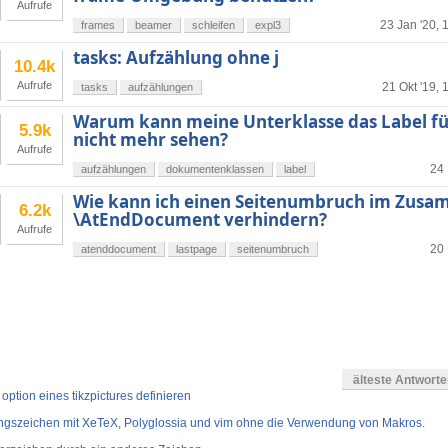
Aufrufe
23 Jan '20, 
frames
beamer
schleifen
expl3
tasks: Aufzählung ohne j
10.4k
Aufrufe
21 Okt '19, 
tasks
aufzählungen
Warum kann meine Unterklasse das Label für 
5.9k
nicht mehr sehen?
Aufrufe
24 
aufzählungen
dokumentenklassen
label
Wie kann ich einen Seitenumbruch im Zus
6.2k
\AtEndDocument verhindern?
Aufrufe
20 
atenddocument
lastpage
seitenumbruch
älteste Antwort
 option eines tikzpictures definieren
ngszeichen mit XeTeX, Polyglossia und vim ohne die Verwendung von Makros.