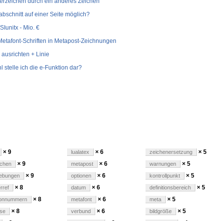
eerzeichen durch ein anderes Zeichen
abschnitt auf einer Seite möglich?
Iunitx - Mio. €
etafont-Schriften in Metapost-Zeichnungen
ausrichten + Linie
 stelle ich die e-Funktion dar?
gen
× 9
× 6
× 5
lualatex
zeichenersetzung
× 9
× 6
× 5
chen
metapost
warnungen
× 9
× 6
× 5
ebungen
optionen
kontrollpunkt
× 8
× 6
× 5
rref
datum
definitionsbereich
× 8
× 6
× 5
fonnummern
metafont
meta
× 8
× 6
× 5
se
verbund
bildgröße