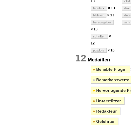
13
clist
× 13
tabularx
dok
× 13
biblatex
date
herausgeber
schr
× 13
×
schriften
12
× 10
pgfplots
12
Medaillen
●
Beliebte Frage
●
Bemerkenswerte 
●
Hervorragende F
●
Unterstützer
●
Redakteur
●
Gelehrter