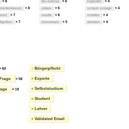
× 8
× 6
× 4
tikz-external
kopfzeilen
× 8
× 6
× 4
umentenklassen
xelatex
scrlayer-scrpage
× 7
× 6
× 4
time2
moodle
schleifen
× 7
× 5
× 4
iftgrößen
kommentare
einheiten
●
Bürgerpflicht
× 60
●
Experte
Frage
× 58
●
Selbststudium
rage
× 19
●
Student
●
Lehrer
●
Validated Email