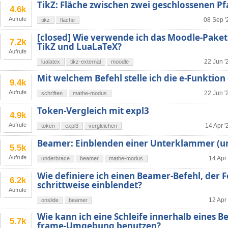
TikZ: Fläche zwischen zwei geschlossenen Pf
4.6k
Aufrufe
08 Sep '
tikz
fläche
[closed] Wie verwende ich das Moodle-Paket
7.2k
TikZ und LuaLaTeX?
Aufrufe
22 Jun '
lualatex
tikz-external
moodle
Mit welchem Befehl stelle ich die e-Funktion
9.4k
Aufrufe
22 Jun '
schriften
mathe-modus
Token-Vergleich mit expl3
4.9k
Aufrufe
14 Apr '
token
expl3
vergleichen
Beamer: Einblenden einer Unterklammer (u
5.5k
Aufrufe
14 Apr 
underbrace
beamer
mathe-modus
Wie definiere ich einen Beamer-Befehl, der F
6.2k
schrittweise einblendet?
Aufrufe
12 Apr 
onslide
beamer
Wie kann ich eine Schleife innerhalb eines B
5.7k
frame-Umgebung benutzen?