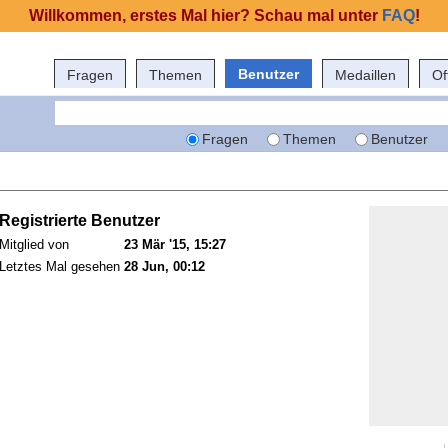
Willkommen, erstes Mal hier? Schau mal unter
FAQ
!
Benutzer
Fragen
Themen
Medaillen
Of
Fragen
Themen
Benutzer
Registrierte Benutzer
Mitglied von
23 Mär '15, 15:27
Letztes Mal gesehen
28 Jun, 00:12