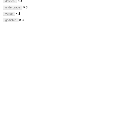
× 3
dateien
× 3
underbrace
× 3
verse
× 3
gedichte