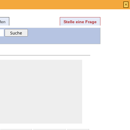
Anmelden
über
FAQ
×
fen
Stelle eine Frage