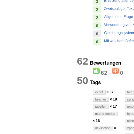
Ersetzung aller L
3
Zweispaltiger Text
2
Allgemeine Frage S
2
Verwendung von M
0
Gleichungssystem 
0
Mit welchem Befehl
0
62
Bewertun
62
0
50
Tags
× 37
expl3
tikz
× 18
beamer
spra
× 17
tabellen
umg
mathe-modus
hype
× 16
tele
×
deklination
xpar