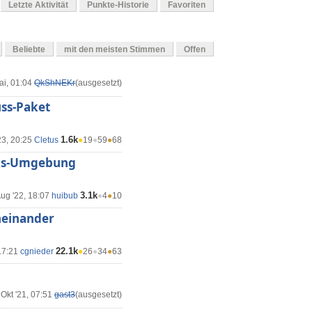
Letzte Aktivität
Punkte-Historie
Favoriten
Beliebte
mit den meisten Stimmen
Offen
ai, 01:04
QkShNEKr
(ausgesetzt)
uss-Paket
1.6k
23, 20:25
Cletus
●
19
●
59
●
68
asks-Umgebung
3.1k
ug '22, 18:07
huibub
●
4
●
10
heinander
22.1k
17:21
cgnieder
●
26
●
34
●
63
 Okt '21, 07:51
gast3
(ausgesetzt)