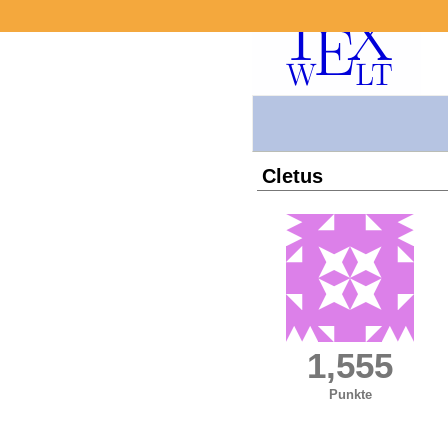
Cletus
1,555
Punkte