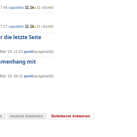
11.1k
17:46
saputello
●
21
●
43
●
65
11.1k
17:27
saputello
●
21
●
43
●
65
die letzte Seite
Mär '19, 11:43
gast3
(ausgesetzt)
ammenhang mit
Mär '19, 08:11
gast3
(ausgesetzt)
en
neueste Antworten
Beliebteste Antworten