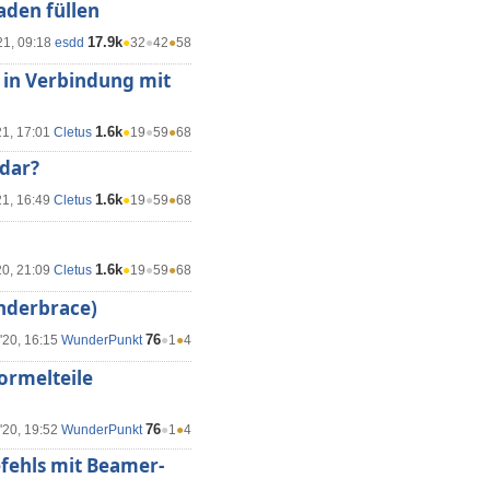
aden füllen
17.9k
21, 09:18
esdd
●
32
●
42
●
58
 in Verbindung mit
1.6k
21, 17:01
Cletus
●
19
●
59
●
68
 dar?
1.6k
21, 16:49
Cletus
●
19
●
59
●
68
1.6k
20, 21:09
Cletus
●
19
●
59
●
68
nderbrace)
76
'20, 16:15
WunderPunkt
●
1
●
4
ormelteile
76
'20, 19:52
WunderPunkt
●
1
●
4
efehls mit Beamer-