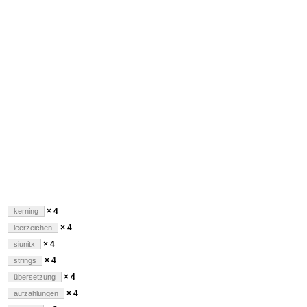
× 4
kerning
× 4
leerzeichen
× 4
siunitx
× 4
strings
× 4
übersetzung
× 4
aufzählungen