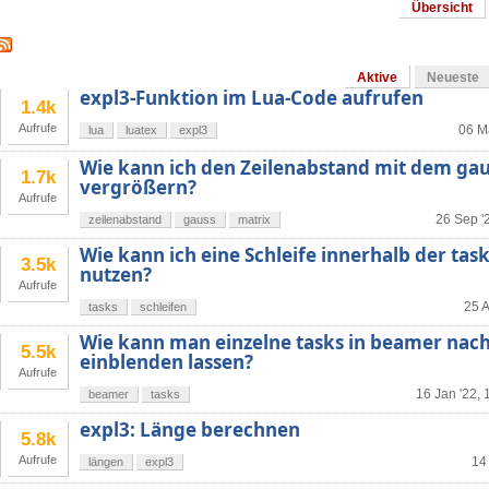
Übersicht
Aktive
Neueste
expl3-Funktion im Lua-Code aufrufen
1.4k
Aufrufe
06 M
lua
luatex
expl3
Wie kann ich den Zeilenabstand mit dem ga
1.7k
vergrößern?
Aufrufe
26 Sep '
zeilenabstand
gauss
matrix
Wie kann ich eine Schleife innerhalb der t
3.5k
nutzen?
Aufrufe
25 A
tasks
schleifen
Wie kann man einzelne tasks in beamer nac
5.5k
einblenden lassen?
Aufrufe
16 Jan '22, 
beamer
tasks
expl3: Länge berechnen
5.8k
Aufrufe
14
längen
expl3