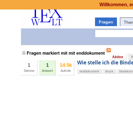
Willkommen, er
Fragen
The
Fragen markiert mit mit enddokument
Aktive
Wie stelle ich die Bin
1
1
14.5k
Stimme
Antwort
Aufrufe
enddokument
druck
bindekorr