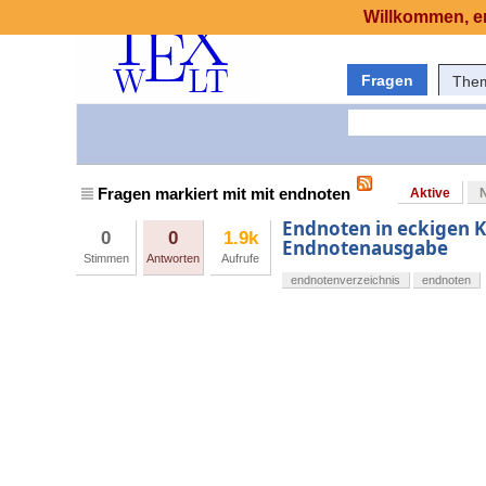
Willkommen, er
Fragen
The
Fragen markiert mit mit endnoten
Aktive
Endnoten in eckigen 
0
0
1.9k
Endnotenausgabe
Stimmen
Antworten
Aufrufe
endnotenverzeichnis
endnoten