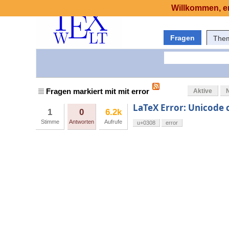
Willkommen, er
Fragen
The
Fragen markiert mit mit error
Aktive
LaTeX Error: Unicode c
1
0
6.2k
Stimme
Antworten
Aufrufe
u+0308
error