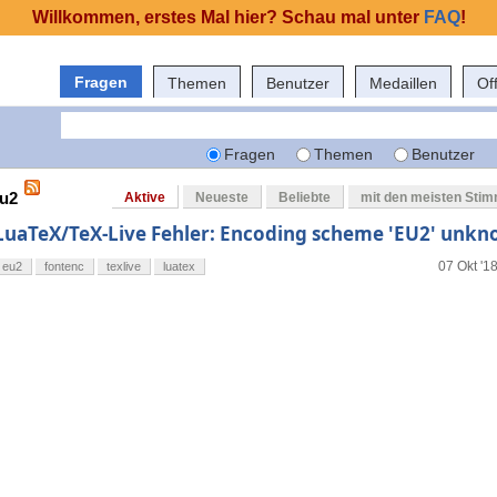
Willkommen, erstes Mal hier? Schau mal unter
FAQ
!
Fragen
Themen
Benutzer
Medaillen
Of
Fragen
Themen
Benutzer
eu2
Aktive
Neueste
Beliebte
mit den meisten Sti
LuaTeX/TeX-Live Fehler: Encoding scheme 'EU2' unk
07 Okt '1
eu2
fontenc
texlive
luatex