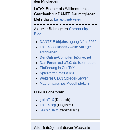
den Mitgliedern!
LaTeX-Bücher als Willkommens-
Geschenk für DANTE Neumitglieder.
Mehr dazu:
LaTeX.net/verein
Aktuelle Beiträge im
Community-
Blog
:
DANTE-Frühjahrstagung März 2026
LaTeX Cookbook zweite Auflage
erschienen
Der Online-Compiler TeXlive.net
Das Forum goLaTeX.de ist erneuert
Einführung in ConTeXt
Spielkarten mit LaTeX
Weiterer CTAN Spiegel-Server
Mathematisches Modell plotten
Diskussionsforen:
goLaTeX
(Deutsch)
LaTeX.org
(Englisch)
TeXnique.fr
(französisch)
Alle Beiträge auf dieser Webseite