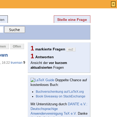
Anmelden
über
FAQ
×
fen
Stelle eine Frage
mmen
Offen
1
markierte Fragen
eu2
nown
1
Antworten
9
8, 16:22
trueman
Ansicht der
vor kurzem
aktualisierten
Fragen
Doppelte Chance auf
kostenloses Buch:
Buchverschenkung auf LaTeX.org
Book Giveaway on StackExchange
Mit Unterstützung durch
DANTE e.V.:
Deutschsprachige
Anwendervereinigung TeX e.V.
Danke