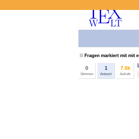
Fragen markiert mit mit 
0
1
7.6k
Stimmen
Antwort
Aufrufe