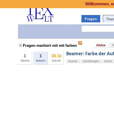
Willkommen, er
Fragen
The
Fragen markiert mit mit farben
Aktive
Beamer: Farbe der Au
1
1
18.1k
Stimme
Antwort
Aufrufe
beamer
aufzählungen
farben