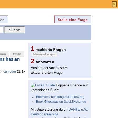
Anmelden
über
FAQ
×
fen
Stelle eine Frage
1
markierte Fragen
mmen
Offen
fehler-meldungen
ns has an
2
Antworten
Ansicht der
vor kurzem
22.1k
34
cgnieder
aktualisierten
Fragen
Doppelte Chance auf
kostenloses Buch:
Buchverschenkung auf LaTeX.org
Book Giveaway on StackExchange
Mit Unterstützung durch
DANTE e.V.:
Deutschsprachige