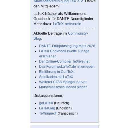
Anwendervereinigung TeX e.V.
Danke
den Mitgliedern!
LaTeX-Bücher als Willkommens-
Geschenk für DANTE Neumitglieder.
Mehr dazu:
LaTeX.net/verein
Aktuelle Beiträge im
Community-
Blog
:
DANTE-Frühjahrstagung März 2026
LaTeX Cookbook zweite Auflage
erschienen
Der Online-Compiler TeXlive.net
Das Forum goLaTeX.de ist erneuert
Einführung in ConTeXt
Spielkarten mit LaTeX
Weiterer CTAN Spiegel-Server
Mathematisches Modell plotten
Diskussionsforen:
goLaTeX
(Deutsch)
LaTeX.org
(Englisch)
TeXnique.fr
(französisch)