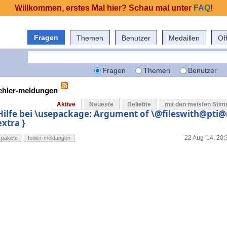
Willkommen, erstes Mal hier? Schau mal unter
FAQ
!
Fragen
Themen
Benutzer
Medaillen
Of
Fragen
Themen
Benutzer
fehler-meldungen
Aktive
Neueste
Beliebte
mit den meisten Sti
Hilfe bei \usepackage: Argument of \@fileswith@pti@
extra }
22 Aug '14, 20:
pakete
fehler-meldungen