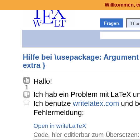
Willkommen, er
Fragen
The
Hilfe bei \usepackage: Argument
extra }
Hallo!
1
Ich hab ein Problem mit LaTeX und
Ich benutze
writelatex.com
und be
Fehlermeldung:
Open in writeLaTeX
Code, hier editierbar zum Übersetzen: