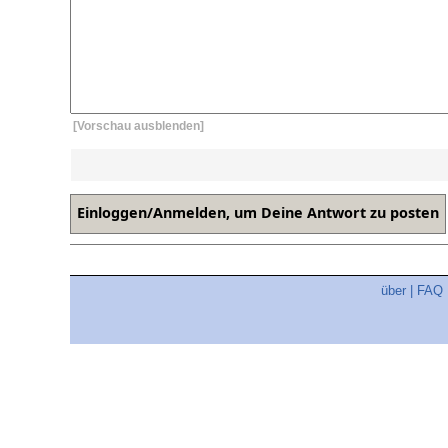
[Vorschau ausblenden]
über
|
FAQ