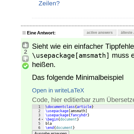
Zeilen?
Eine Antwort:
active answers
älteste
Sieht wie ein einfacher Tippfehle
2
muss 
\usepackage[amsmath]
heißen.
Das folgende Minimalbeispiel
Open in writeLaTeX
Code, hier editierbar zum Übersetz
1
\documentclass
{
article
}
2
\usepackage
[
amsmath
]
3
\usepackage
{
fancyhdr
}
4
\begin
{
document
}
5
bla
6
\end
{
document
}
Ausgabe erzeugen