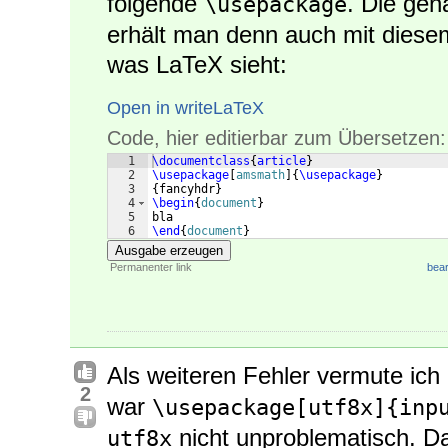
folgende
. Die ge
\usepackage
erhält man denn auch mit diesem
was LaTeX sieht:
Open in writeLaTeX
Code, hier editierbar zum Übersetzen:
1
\documentclass
{
article
}
2
\usepackage
[
amsmath
]
{
\usepackage
}
3
{
fancyhdr
}
4
\begin
{
document
}
5
bla
6
\end
{
document
}
Ausgabe erzeugen
Permanenter link
bear
Als weiteren Fehler vermute ich
2
war
\usepackage[utf8x]{inp
nicht unproblematisch. D
utf8x