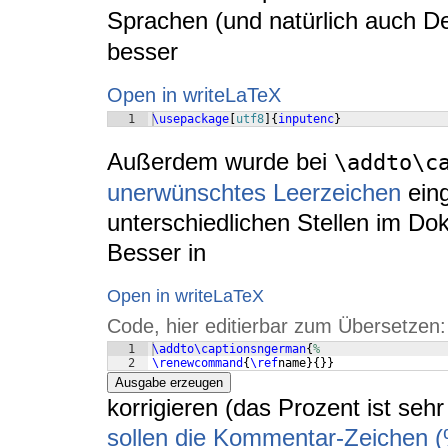
Sprachen (und natürlich auch D
besser
Open in writeLaTeX
1
\usepackage
[
utf8
]
{
inputenc
}
Außerdem wurde bei
\addto\c
unerwünschtes Leerzeichen
eing
unterschiedlichen Stellen im 
Besser in
Open in writeLaTeX
Code, hier editierbar zum Übersetzen:
1
\addto\captionsngerman
{
%
2
\renewcommand
{
\ref
name
}
{
}}
Ausgabe erzeugen
korrigieren (das Prozent ist seh
sollen die Kommentar-Zeichen 