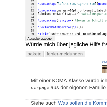
19
20
\usepackage
[
left=2.5cm,right=2.5cm
]
{
geome
21
22
\usepackage
[
margin=10pt,font=small,labelf
23
labelsep=endash
]
{
caption
}
%Abbildungsunte
24
25
\usepackage
{
fancybox
}
%Boxen um Schrift e
26
27
\DeclareMathOperator
{
\e
}
{
e
}
28
29
\title
{
Funktionsweise und Entschlüsselung
Ausgabe erzeugen
Würde mich über jegliche Hilfe f
pakete
fehler-meldungen
bear
Mit einer KOMA-Klasse würde ich
aus der eigenen Familie
scrpage
Siehe auch
Was sollen die Komm