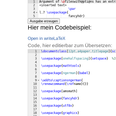
1
Argument of 
\@
fileswith@pti@ns has an extr
2
<inserted text> 
3
\par
4
l.7 
\usepackage
{
5
    fancyhdr
}
Ausgabe erzeugen
Hier mein Codebeispiel:
Open in writeLaTeX
Code, hier editierbar zum Übersetzen:
1
\documentclass
[
12pt,a4paper,titlepage
]
{
sc
2
3
\usepackage
[
onehalfspacing
]
{
setspace
}
%Z
4
5
\usepackage
{
mathtools
}
6
7
\usepackage
[
ngerman
]
{
babel
}
8
9
\addto\captionsngerman
{
10
\renewcommand
{
\ref
name
}
{
}}
11
12
\usepackage
[
amsmath
]
13
14
\usepackage
{
fancyhdr
}
15
16
\usepackage
{
utf8x
}
17
18
\usepackage
{
graphicx
}