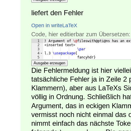
liefert den Fehler
Open in writeLaTeX
Code, hier editierbar zum Übersetzen:
1
! Argument of 
\@
fileswith@pti@ns has an ex
2
<inserted text> 
3
\par
4
l.3 
\usepackage
{
5
    fancyhdr
}
Ausgabe erzeugen
Die Fehlermeldung ist hier vielle
tatsächliche Fehler ja in Zeile 2
Klammern), aber aus LaTeXs Sic
völlig in Ordnung. Schließlich h
Argument, das in eckigen Klam
vermisst noch nicht einmal das 
nimmt einfach das nächste Token