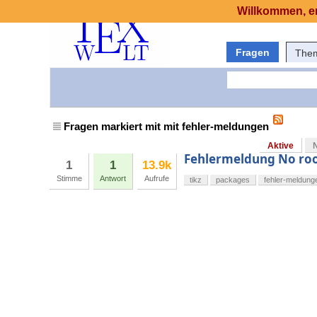
Willkommen, er
Fragen
The
Fragen markiert mit mit fehler-meldungen
Aktive
Fehlermeldung No roo
1
1
13.9k
Stimme
Antwort
Aufrufe
tikz
packages
fehler-meldung