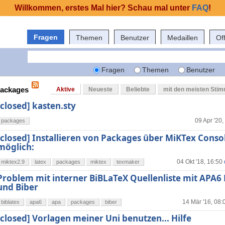
Willkommen, erstes Mal hier? Schau mal unter
FAQ
!
Fragen
Themen
Benutzer
Medaillen
Of
Fragen
Themen
Benutzer
packages
Aktive
Neueste
Beliebte
mit den meisten Sti
[closed] kasten.sty
09 Apr '20,
packages
[closed] Installieren von Packages über MiKTex Conso
möglich:
04 Okt '18, 16:50
miktex2.9
latex
packages
miktex
texmaker
Problem mit interner BiBLaTeX Quellenliste mit APA6
und Biber
14 Mär '16, 08:
biblatex
apa6
apa
packages
biber
[closed] Vorlagen meiner Uni benutzen... Hilfe