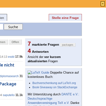
Anmelden
über
FAQ
×
fen
Stelle eine Frage
mmen
Offen
7
markierte Fragen
packages
4
Antworten
17.9k
 14:13
esdd
Ansicht der
vor kurzem
aktualisierten
Fragen
le nicht
Doppelte Chance auf
31
diplomasearch
kostenloses Buch:
 Package
Buchverschenkung auf LaTeX.org
Book Giveaway on StackExchange
Mit Unterstützung durch
DANTE e.V.:
11.1k
04
saputello
Deutschsprachige
Anwendervereinigung TeX e.V.
Danke