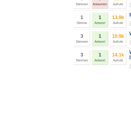
Stimmen
Antworten
Aufrufe
1
1
13.9k
Stimme
Antwort
Aufrufe
3
1
10.9k
Stimmen
Antwort
Aufrufe
3
1
14.1k
Stimmen
Antwort
Aufrufe