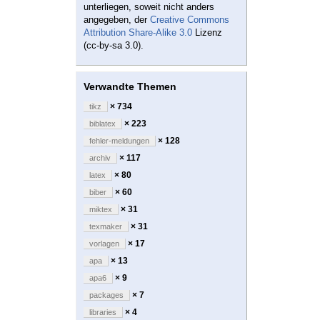
unterliegen, soweit nicht anders
angegeben, der
Creative Commons
Attribution Share-Alike 3.0
Lizenz
(cc-by-sa 3.0).
Verwandte Themen
× 734
tikz
× 223
biblatex
× 128
fehler-meldungen
× 117
archiv
× 80
latex
× 60
biber
× 31
miktex
× 31
texmaker
× 17
vorlagen
× 13
apa
× 9
apa6
× 7
packages
× 4
libraries