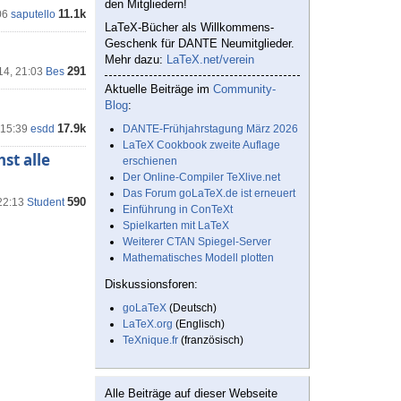
den Mitgliedern!
11.1k
06
saputello
LaTeX-Bücher als Willkommens-
Geschenk für DANTE Neumitglieder.
Mehr dazu:
LaTeX.net/verein
291
14, 21:03
Bes
Aktuelle Beiträge im
Community-
Blog
:
17.9k
 15:39
esdd
DANTE-Frühjahrstagung März 2026
LaTeX Cookbook zweite Auflage
st alle
erschienen
Der Online-Compiler TeXlive.net
Das Forum goLaTeX.de ist erneuert
590
22:13
Student
Einführung in ConTeXt
Spielkarten mit LaTeX
Weiterer CTAN Spiegel-Server
Mathematisches Modell plotten
Diskussionsforen:
goLaTeX
(Deutsch)
LaTeX.org
(Englisch)
TeXnique.fr
(französisch)
Alle Beiträge auf dieser Webseite