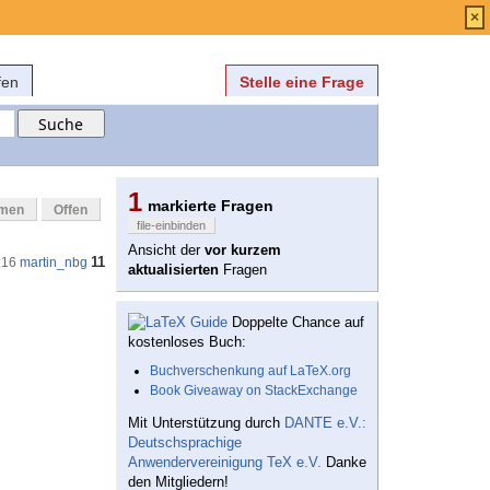
Anmelden
über
FAQ
×
fen
Stelle eine Frage
1
markierte Fragen
mmen
Offen
file-einbinden
Ansicht der
vor kurzem
11
:16
martin_nbg
aktualisierten
Fragen
Doppelte Chance auf
kostenloses Buch:
Buchverschenkung auf LaTeX.org
Book Giveaway on StackExchange
Mit Unterstützung durch
DANTE e.V.:
Deutschsprachige
Anwendervereinigung TeX e.V.
Danke
den Mitgliedern!