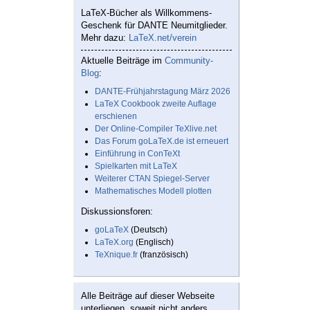
LaTeX-Bücher als Willkommens-
Geschenk für DANTE Neumitglieder.
Mehr dazu:
LaTeX.net/verein
Aktuelle Beiträge im
Community-
Blog
:
DANTE-Frühjahrstagung März 2026
LaTeX Cookbook zweite Auflage
erschienen
Der Online-Compiler TeXlive.net
Das Forum goLaTeX.de ist erneuert
Einführung in ConTeXt
Spielkarten mit LaTeX
Weiterer CTAN Spiegel-Server
Mathematisches Modell plotten
Diskussionsforen:
goLaTeX
(Deutsch)
LaTeX.org
(Englisch)
TeXnique.fr
(französisch)
Alle Beiträge auf dieser Webseite
unterliegen, soweit nicht anders