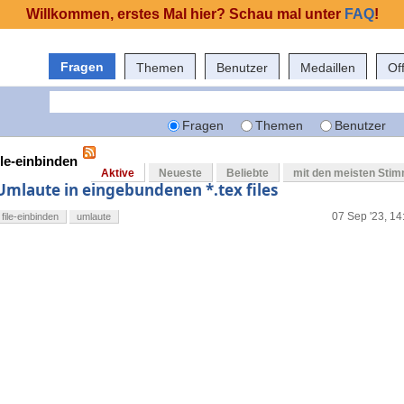
Willkommen, erstes Mal hier? Schau mal unter
FAQ
!
Fragen
Themen
Benutzer
Medaillen
Of
Fragen
Themen
Benutzer
ile-einbinden
Aktive
Neueste
Beliebte
mit den meisten Sti
Umlaute in eingebundenen *.tex files
07 Sep '23, 14
file-einbinden
umlaute