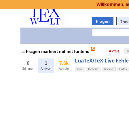
Willkommen, er
Fragen
The
Fragen markiert mit mit fontenc
Aktive
LuaTeX/TeX-Live Fehl
0
1
7.6k
Stimmen
Antwort
Aufrufe
eu2
fontenc
texlive
luatex