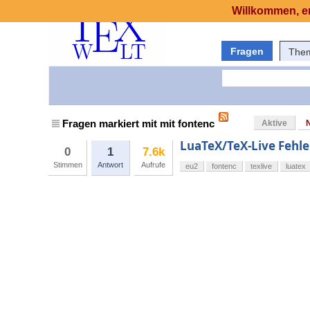
Willkommen, er
Fragen
The
Fragen markiert mit mit fontenc
Aktive
LuaTeX/TeX-Live Fehl
0
1
7.6k
Stimmen
Antwort
Aufrufe
eu2
fontenc
texlive
luatex