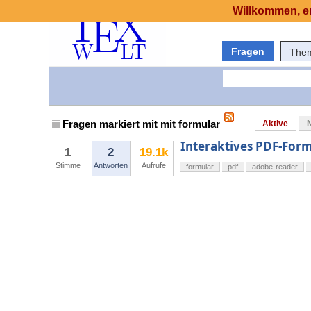
Willkommen, er
Fragen
The
Fragen markiert mit mit formular
Aktive
Interaktives PDF-Formu
1
2
19.1k
Stimme
Antworten
Aufrufe
formular
pdf
adobe-reader