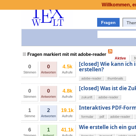
Willkommen, er
Fragen
The
Fragen markiert mit mit adobe-reader
Aktive
[closed] Wie kann ich 
0
0
4.5k
erstellen?
Stimmen
Antworten
Aufrufe
adobe-reader
thumbnails
[closed] Was ist die Z
0
0
4.8k
Stimmen
Antworten
Aufrufe
zukunft
adobe-reader
Interaktives PDF-Formu
1
2
19.1k
Stimme
Antworten
Aufrufe
formular
pdf
adobe-reader
Wie erstelle ich ein g
6
1
41.1k
Stimmen
Antwort
Aufrufe