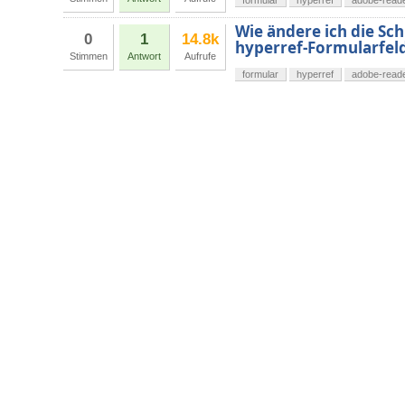
formular
hyperref
adobe-read
Wie ändere ich die Schr
0
1
14.8k
hyperref-Formularfel
Stimmen
Antwort
Aufrufe
formular
hyperref
adobe-read