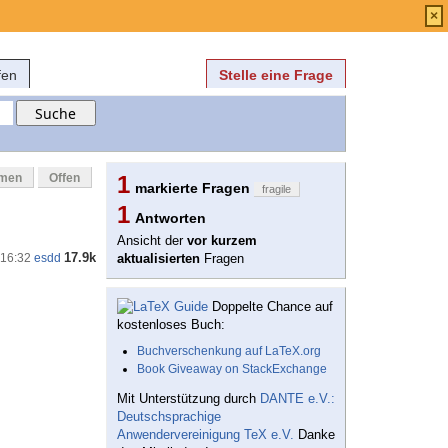
Anmelden
über
FAQ
×
fen
Stelle eine Frage
mmen
Offen
1
markierte Fragen
fragile
1
Antworten
Ansicht der
vor kurzem
17.9k
 16:32
esdd
aktualisierten
Fragen
Doppelte Chance auf
kostenloses Buch:
Buchverschenkung auf LaTeX.org
Book Giveaway on StackExchange
Mit Unterstützung durch
DANTE e.V.:
Deutschsprachige
Anwendervereinigung TeX e.V.
Danke