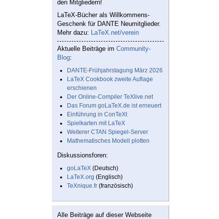
den Mitgliedern!
LaTeX-Bücher als Willkommens-
Geschenk für DANTE Neumitglieder.
Mehr dazu:
LaTeX.net/verein
Aktuelle Beiträge im
Community-
Blog
:
DANTE-Frühjahrstagung März 2026
LaTeX Cookbook zweite Auflage
erschienen
Der Online-Compiler TeXlive.net
Das Forum goLaTeX.de ist erneuert
Einführung in ConTeXt
Spielkarten mit LaTeX
Weiterer CTAN Spiegel-Server
Mathematisches Modell plotten
Diskussionsforen:
goLaTeX
(Deutsch)
LaTeX.org
(Englisch)
TeXnique.fr
(französisch)
Alle Beiträge auf dieser Webseite