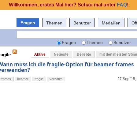
Willkommen, erstes Mal hier? Schau mal unter
FAQ
!
Fragen
Themen
Benutzer
Medaillen
Of
Fragen
Themen
Benutzer
ragile
Aktive
Neueste
Beliebte
mit den meisten Sti
Wann muss ich die fragile-Option für beamer frames
verwenden?
27 Sep '15,
frames
beamer
fragile
verbatim