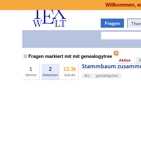
Willkommen, er
Fragen
The
Fragen markiert mit mit genealogytree
Aktive
Stammbaum zusamme
1
2
13.3k
Stimme
Antworten
Aufrufe
tikz
genealogytree