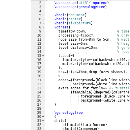
2
\usepackage
[
utf8
]
{
inputenc
}
3
\usepackage
{
genealogytree
}
4
5
\begin
{
document
}
6
\begin
{
center
}
7
\begin
{
tikzpicture
}
8
\gtrset
{
9
  timeflow=down,               
% time
10
  processing=tcbox*,           
% draw
11
  node size from=8mm to 5cm,   
% widt
12
  level size=6mm,              
% heig
13
  level distance=10mm,         
% gene
14
% rede
15
  tcbset=
{
16
    female/.style=
{
colback=white!40,c
17
    male/.style=
{
colback=white!20,col
18
}
,
19
  box=
{
size=fbox,drop fuzzy shadow
}
,
20
%
21
  edges=
{
foreground=
{
black,line width
22
 background=
{
white,line width
23
  extra edges for family=
% <- zusätzl
24
{
famAdalia
}
{
dagorad
}
{
calanthe
25
 foreground=
{
black,line w
26
 background=
{
white,line w
27
}
28
29
\genealogytree
30
{
31
    child
{
32
    p
[
female
]
{
Lara Dorren
}
33
    g
[
male
]
{
Cregennan
}