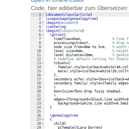
Code, hier editierbar zum Übersetzen:
1
\documentclass
{
article
}
2
\usepackage
{
genealogytree
}
3
\begin
{
document
}
4
\centering
5
\begin
{
tikzpicture
}
6
\gtrset
{
7
    timeflow=down,               
% time f
8
    processing=tcbox*,           
% draw n
9
    node size from=8mm to 5cm,   
% width 
10
    level size=6mm,              
% height
11
    level distance=10mm,         
% genera
12
% redefine default setting for female
13
    tcbset=
{
14
  female/.style=
{
colback=white!40,col
15
  male/.style=
{
colback=white!20,colfr
16
}
,
17
    secondary wife/.style=
{
box=
{
colback=w
18
    secondary family/.style=
{
family edges
19
% 
20
    box=
{
size=fbox,drop fuzzy shadow
}
,   
21
% 
22
    edges=
{
foreground=
{
black,line width=0
23
  background=
{
white,line width=0.5mm
}
24
}
25
26
\genealogytree
27
{
28
    child
{
29
  p
[
female
]
{
Lara Dorren
}