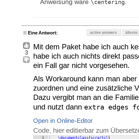
Anweisung wäre
.
\centering
Eine Antwort:
active answers
älteste
Mit dem Paket habe ich auch ke
3
habe ich auch nichts direkt pass
ein Fall gar nicht vorgesehen.
Als Workaround kann man aber 
zuordnen und eine zusätzliche V
Dazu vergibt man an die Famili
und nutzt dann
extra edges f
Open in Online-Editor
Code, hier editierbar zum Übersetz
1
\documentclass
{
scrartcl
}