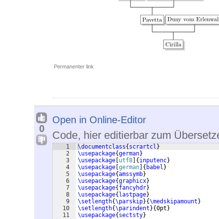
Permanenter link
Open in Online-Editor
0
Code, hier editierbar zum Übersetz
1
\documentclass
{
scrartcl
}
2
\usepackage
{
german
}
3
\usepackage
[
utf8
]
{
inputenc
}
4
\usepackage
[
german
]
{
babel
}
5
\usepackage
{
amssymb
}
6
\usepackage
{
graphicx
}
7
\usepackage
{
fancyhdr
}
8
\usepackage
{
lastpage
}
9
\setlength
{
\parskip
}
{
\medskipamount
}
10
\setlength
{
\parindent
}
{
0pt
}
11
\usepackage
{
sectsty
}