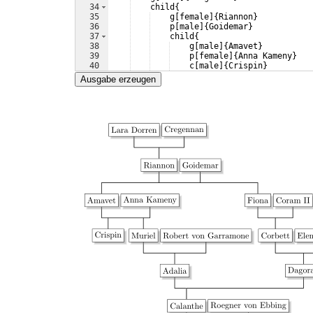
34
    child
{
35
    g
[
female
]
{
Riannon
}
36
    p
[
male
]
{
Goidemar
}
37
    child
{
38
    g
[
male
]
{
Amavet
}
39
    p
[
female
]
{
Anna Kameny
}
40
    c
[
male
]
{
Crispin
}
41
    child
{
Ausgabe erzeugen