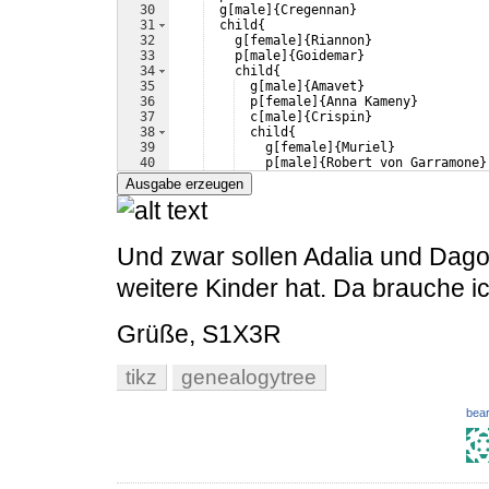
30
  g
[
male
]
{
Cregennan
}
31
  child
{
32
    g
[
female
]
{
Riannon
}
33
    p
[
male
]
{
Goidemar
}
34
    child
{
35
  g
[
male
]
{
Amavet
}
36
  p
[
female
]
{
Anna Kameny
}
37
  c
[
male
]
{
Crispin
}
38
  child
{
39
    g
[
female
]
{
Muriel
}
40
    p
[
male
]
{
Robert von Garramone
}
41
    child
{
Ausgabe erzeugen
Und zwar sollen Adalia und Dago
weitere Kinder hat. Da brauche ich
Grüße, S1X3R
tikz
genealogytree
bear