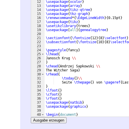
12
\usepackage
{
xcolor
}
13
\usepackage
{
array
}
14
\usepackage
{
tikz-qtree
}
15
\usepackage
{
tkz-graph
}
16
\renewcommand
*
{
\EdgeLineWidth
}
{
0.15pt
}
17
\usepackage
{
tikz
}
18
\usetikzlibrary
{
trees
}
19
\usepackage
[
all
]
{
genealogytree
}
20
21
\sectionfont
{
\fontsize
{
12
}
{
8
}
\selectfont
}
22
\subsectionfont
{
\fontsize
{
10
}
{
8
}
\selectfo
23
24
\pagestyle
{
fancy
}
25
\lhead
{
26
Janosch Krug 
\\
27
}
28
\chead
{
Andrzej Sapkowski 
\\
29
The Witcher Saga
}
30
\rhead
{
31
\today
{
}
\\
32
    Seite 
\thepage
{
}
 von 
\pageref
{
Las
33
}
34
\lfoot
{
}
35
\cfoot
{
}
36
\rfoot
{
}
37
\usepackage
{
natbib
}
38
\usepackage
{
graphicx
}
39
40
\begin
{
document
}
41
Ausgabe erzeugen