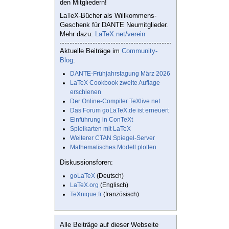
den Mitgliedern!
LaTeX-Bücher als Willkommens-
Geschenk für DANTE Neumitglieder.
Mehr dazu:
LaTeX.net/verein
Aktuelle Beiträge im
Community-
Blog
:
DANTE-Frühjahrstagung März 2026
LaTeX Cookbook zweite Auflage
erschienen
Der Online-Compiler TeXlive.net
Das Forum goLaTeX.de ist erneuert
Einführung in ConTeXt
Spielkarten mit LaTeX
Weiterer CTAN Spiegel-Server
Mathematisches Modell plotten
Diskussionsforen:
goLaTeX
(Deutsch)
LaTeX.org
(Englisch)
TeXnique.fr
(französisch)
Alle Beiträge auf dieser Webseite