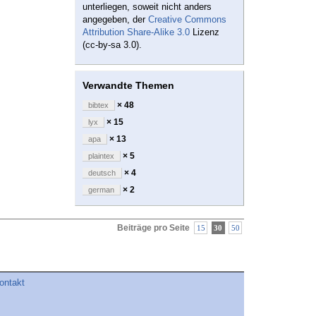
unterliegen, soweit nicht anders
angegeben, der
Creative Commons
Attribution Share-Alike 3.0
Lizenz
(cc-by-sa 3.0).
Verwandte Themen
× 48
bibtex
× 15
lyx
× 13
apa
× 5
plaintex
× 4
deutsch
× 2
german
Beiträge pro Seite
15
30
50
ontakt