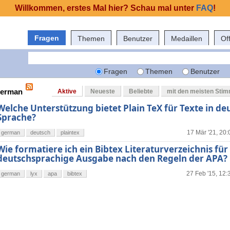
Willkommen, erstes Mal hier? Schau mal unter
FAQ
!
Fragen
Themen
Benutzer
Medaillen
Of
Fragen
Themen
Benutzer
german
Aktive
Neueste
Beliebte
mit den meisten Sti
Welche Unterstützung bietet Plain TeX für Texte in de
Sprache?
17 Mär '21, 20:
german
deutsch
plaintex
Wie formatiere ich ein Bibtex Literaturverzeichnis für
deutschsprachige Ausgabe nach den Regeln der APA?
27 Feb '15, 12:
german
lyx
apa
bibtex