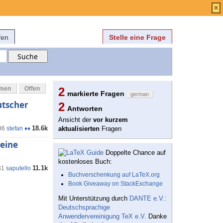
Anmelden
über
FAQ
×
fen
Stelle eine Frage
mmen
Offen
2
markierte Fragen
german
utscher
2
Antworten
Ansicht der
vor kurzem
18.6k
06
stefan ♦♦
aktualisierten
Fragen
 eine
Doppelte Chance auf
kostenloses Buch:
11.1k
31
saputello
Buchverschenkung auf LaTeX.org
Book Giveaway on StackExchange
Mit Unterstützung durch
DANTE e.V.:
Deutschsprachige
Anwendervereinigung TeX e.V.
Danke