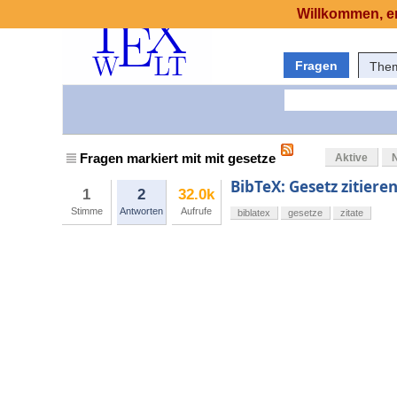
Willkommen, er
Fragen
The
Fragen markiert mit mit gesetze
Aktive
BibTeX: Gesetz zitiere
1
2
32.0k
Stimme
Antworten
Aufrufe
biblatex
gesetze
zitate