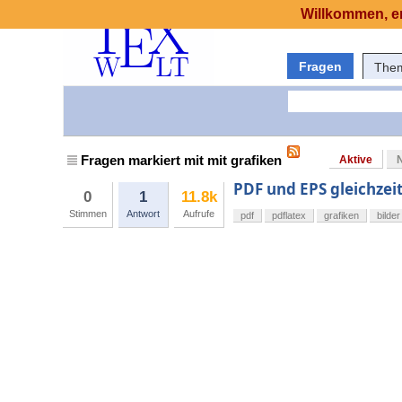
Willkommen, er
Fragen
The
Fragen markiert mit mit grafiken
Aktive
PDF und EPS gleichzei
0
1
11.8k
Stimmen
Antwort
Aufrufe
pdf
pdflatex
grafiken
bilder