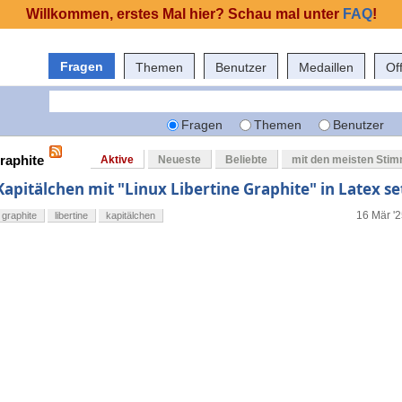
Willkommen, erstes Mal hier? Schau mal unter
FAQ
!
Fragen
Themen
Benutzer
Medaillen
Of
Fragen
Themen
Benutzer
raphite
Aktive
Neueste
Beliebte
mit den meisten Sti
Kapitälchen mit "Linux Libertine Graphite" in Latex se
16 Mär '2
graphite
libertine
kapitälchen