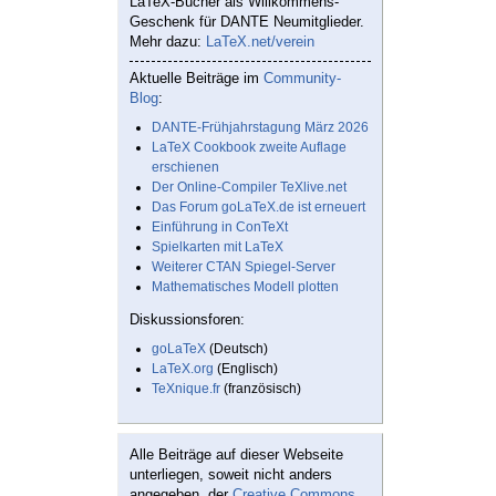
LaTeX-Bücher als Willkommens-
Geschenk für DANTE Neumitglieder.
Mehr dazu:
LaTeX.net/verein
Aktuelle Beiträge im
Community-
Blog
:
DANTE-Frühjahrstagung März 2026
LaTeX Cookbook zweite Auflage
erschienen
Der Online-Compiler TeXlive.net
Das Forum goLaTeX.de ist erneuert
Einführung in ConTeXt
Spielkarten mit LaTeX
Weiterer CTAN Spiegel-Server
Mathematisches Modell plotten
Diskussionsforen:
goLaTeX
(Deutsch)
LaTeX.org
(Englisch)
TeXnique.fr
(französisch)
Alle Beiträge auf dieser Webseite
unterliegen, soweit nicht anders
angegeben, der
Creative Commons