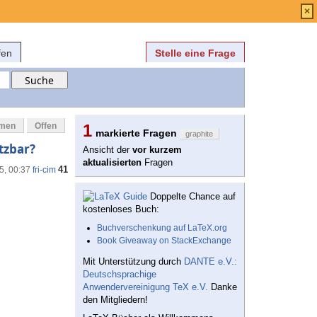
Anmelden
über
FAQ
×
fen
Stelle eine Frage
mmen
Offen
1
markierte Fragen
graphite
tzbar?
Ansicht der
vor kurzem
aktualisierten
Fragen
41
5, 00:37
fri-cim
Doppelte Chance auf
kostenloses Buch:
Buchverschenkung auf LaTeX.org
Book Giveaway on StackExchange
Mit Unterstützung durch
DANTE e.V.:
Deutschsprachige
Anwendervereinigung TeX e.V.
Danke
den Mitgliedern!