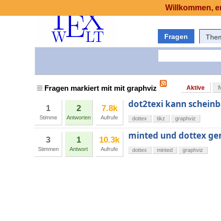
Willkommen, er
Fragen
The
Fragen markiert mit mit graphviz
Aktive
dot2texi kann scheinba
1
2
7.8k
Stimme
Antworten
Aufrufe
dottex
tikz
graphviz
minted und dottex g
3
1
10.3k
Stimmen
Antwort
Aufrufe
dottex
minted
graphviz