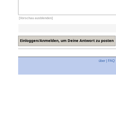
[Vorschau ausblenden]
über
|
FAQ