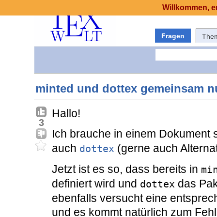
Willkommen, er
Fragen
The
minted und dottex gemeinsam n
Hallo!
3
Ich brauche in einem Dokument
auch
(gerne auch Alternat
dottex
Jetzt ist es so, dass bereits in
mi
definiert wird und
das Pa
dottex
ebenfalls versucht eine entspre
und es kommt natürlich zum Fehl