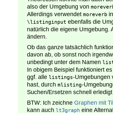
also der Umgebung von
morever
Allerdings verwendet
in
moreverb
ebenfalls die U
\listinginput
natürlich die eigene Umgebung. 
ändern.
Ob das ganze tatsächlich funktion
davon ab, ob sonst noch irgen
unbedingt unter dem Namen
lis
In obigem Beispiel funktioniert e
ggf. alle
-Umgebungen 
listings
hast, durch
-Umgebungen
mlisting
Suchen/Ersetzen schnell erledigt
BTW: Ich zeichne
Graphen mit T
kann auch
eine Alternat
lt3graph