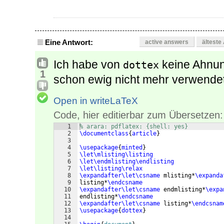
Eine Antwort:
active answers
älteste
Ich habe von
keine Ahnu
dottex
1
schon ewig nicht mehr verwendet
Open in writeLaTeX
Code, hier editierbar zum Übersetzen:
1
% arara: pdflatex: {shell: yes}
2
\documentclass
{
article
}
3
4
\usepackage
{
minted
}
5
\let\mlisting\listing
6
\let\endmlisting\endlisting
7
\let\listing\relax
8
\expandafter\let\csname
 mlisting*
\expanda
9
listing*
\endcsname
10
\expandafter\let\csname
 endmlisting*
\expa
11
endlisting*
\endcsname
12
\expandafter\let\csname
 listing*
\endcsnam
13
\usepackage
{
dottex
}
14