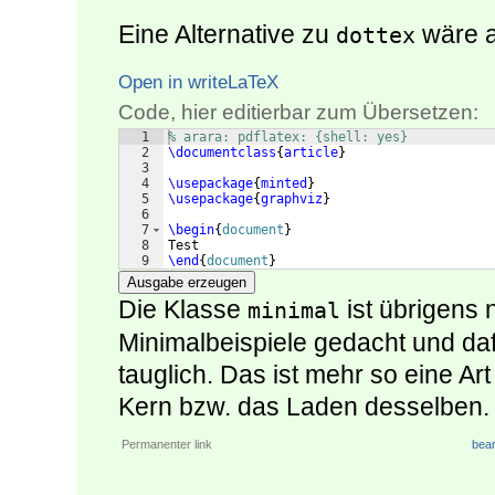
Eine Alternative zu
wäre 
dottex
Open in writeLaTeX
Code, hier editierbar zum Übersetzen:
1
% arara: pdflatex: {shell: yes}
2
\documentclass
{
article
}
3
4
\usepackage
{
minted
}
5
\usepackage
{
graphviz
}
6
7
\begin
{
document
}
8
Test
9
\end
{
document
}
Ausgabe erzeugen
Die Klasse
ist übrigens n
minimal
Minimalbeispiele gedacht und da
tauglich. Das ist mehr so eine Ar
Kern bzw. das Laden desselben.
Permanenter link
bear