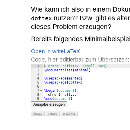
Wie kann ich also in einem Dok
nutzen? Bzw. gibt es alte
dottex
dieses Problem erzeugen?
Bereits folgendes Minimalbeispie
Open in writeLaTeX
Code, hier editierbar zum Übersetzen:
1
% arara: pdflatex: {shell: yes}
2
\documentclass
{
minimal
}
3
4
\usepackage
{
minted
}
5
\usepackage
{
dottex
}
6
7
\begin
{
document
}
8
  ohne Inhalt...
9
\end
{
document
}
Ausgabe erzeugen
dottex
minted
graphviz