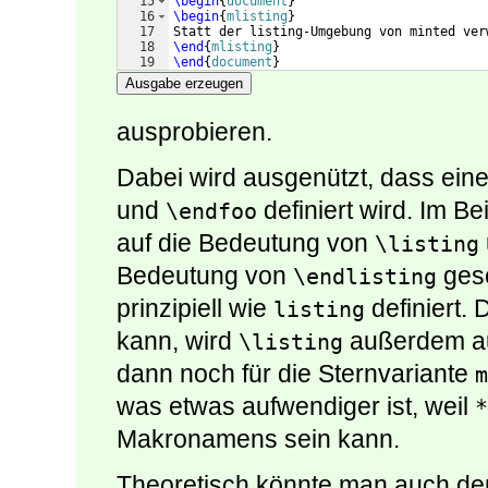
15
\begin
{
document
}
16
\begin
{
mlisting
}
17
Statt der listing-Umgebung von minted ver
18
\end
{
mlisting
}
19
\end
{
document
}
Ausgabe erzeugen
ausprobieren.
Dabei wird ausgenützt, dass e
und
definiert wird. Im Be
\endfoo
auf die Bedeutung von
\listing
Bedeutung von
gese
\endlisting
prinzipiell wie
definiert.
listing
kann, wird
außerdem a
\listing
dann noch für die Sternvariante
m
was etwas aufwendiger ist, weil
*
Makronamens sein kann.
Theoretisch könnte man auch de