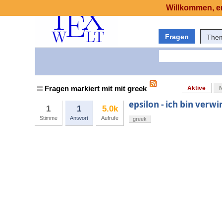
Willkommen, er
Fragen
The
Fragen markiert mit mit greek
Aktive
epsilon - ich bin verwi
1
1
5.0k
Stimme
Antwort
Aufrufe
greek