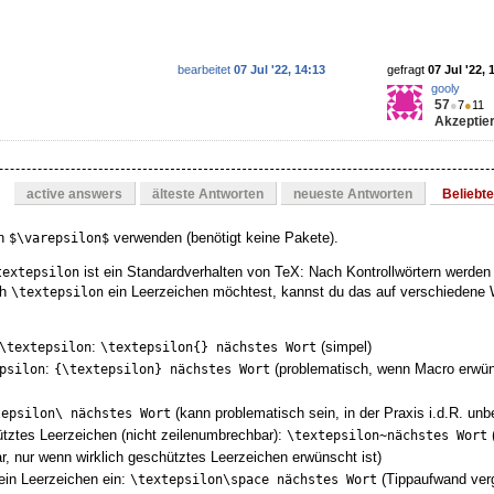
bearbeitet
07 Jul '22, 14:13
gefragt
07 Jul '22, 
gooly
57
●
7
●
11
Akzeptier
active answers
älteste Antworten
neueste Antworten
Beliebt
ch
verwenden (benötigt keine Pakete).
$\varepsilon$
ist ein Standardverhalten von TeX: Nach Kontrollwörtern werden
textepsilon
ch
ein Leerzeichen möchtest, kannst du das auf verschiedene
\textepsilon
:
(simpel)
\textepsilon
\textepsilon{} nächstes Wort
:
(problematisch, wenn Macro erwün
psilon
{\textepsilon} nächstes Wort
(kann problematisch sein, in der Praxis i.d.R. unb
tepsilon\ nächstes Wort
tztes Leerzeichen (nicht zeilenumbrechbar):
\textepsilon~nächstes Wort
, nur wenn wirklich geschütztes Leerzeichen erwünscht ist)
ein Leerzeichen ein:
(Tippaufwand ver
\textepsilon\space nächstes Wort