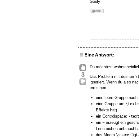
Gooly
greek
Eine Antwort:
Du möchtest wahrscheinli
3
Das Problem mit deimen
\
ignoriert. Wenn du also na
erreichen:
eine leere Gruppe nach
eine Gruppe um
\texte
Effekte hat)
ein Controlspace:
\tex
ein
erzeugt ein geschü
~
Leerzeichen unbrauchbar
das Macro
fügt 
\space