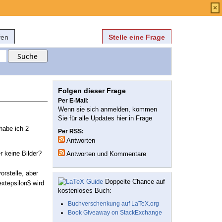
Anmelden
über
FAQ
×
fen
Stelle eine Frage
Folgen dieser Frage
Per E-Mail:
Wenn sie sich anmelden, kommen
Sie für alle Updates hier in Frage
habe ich 2
Per RSS:
Antworten
r keine Bilder?
Antworten und Kommentare
orstelle, aber
Doppelte Chance auf
extepsilon$ wird
kostenloses Buch:
Buchverschenkung auf LaTeX.org
Book Giveaway on StackExchange