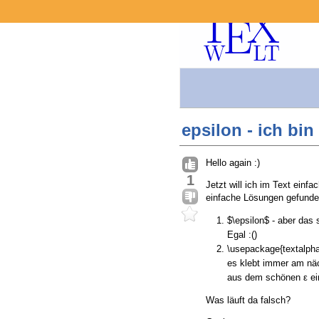
epsilon - ich bin
Hello again :)
1
Jetzt will ich im Text einf
einfache Lösungen gefunde
$\epsilon$ - aber das 
Egal :()
\usepackage{textalpha} 
es klebt immer am näch
aus dem schönen ε ei
Was läuft da falsch?