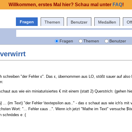
Willkommen, erstes Mal hier? Schau mal unter
FAQ
!
Fragen
Themen
Benutzer
Medaillen
Of
Fragen
Themen
Benutzer
 verwirrt
ach schreiben "der Fehler ε". Das ε, übernommen aus LO, stößt sauer auf also 
n:
schaut aus wie ein miniaturisiertes € mit einem (statt 2) Querstrich: (gehen hie
... (im Text) "der Fehler \textepsilon aus.." - das ε schaut aus wie ich's mit v
sten Wort: "... Fehler εaus ..". Wenn ich jetzt "Mathe im Text" versuche $\t
n schnödes e :(