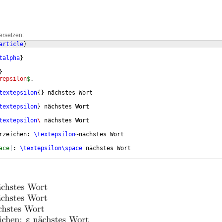
ersetzen:
article
}
talpha
}
}
repsilon
$
.
textepsilon
{
}
 nächstes Wort
textepsilon
}
 nächstes Wort
textepsilon
\ 
nächstes Wort
rzeichen: 
\textepsilon
~nächstes Wort
ace
|
: 
\textepsilon\space
 nächstes Wort