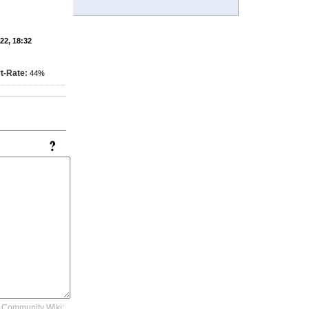
'22, 18:32
t-Rate:
44%
Community Wiki: