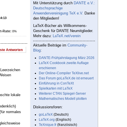
Mit Unterstützung durch
DANTE e.V.:
Deutschsprachige
Anwendervereinigung TeX e.V.
Danke
14:13
den Mitgliedern!
LaTeX-Bücher als Willkommens-
Geschenk für DANTE Neumitglieder.
t-Rate:
0%
Mehr dazu:
LaTeX.net/verein
Aktuelle Beiträge im
Community-
este Antworten
Blog
:
DANTE-Frühjahrstagung März 2026
LaTeX Cookbook zweite Auflage
erschienen
 Leerzeichen
Der Online-Compiler TeXlive.net
 Weisen
Das Forum goLaTeX.de ist erneuert
Einführung in ConTeXt
Spielkarten mit LaTeX
Weiterer CTAN Spiegel-Server
schte lokale
Mathematisches Modell plotten
edenklich)
Diskussionsforen:
(für normales
goLaTeX
(Deutsch)
LaTeX.org
(Englisch)
gleichsweise
TeXnique.fr
(französisch)