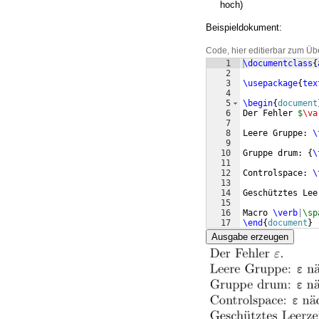
hoch)
Beispieldokument:
Code, hier editierbar zum Üb
1
\documentclass
{
2
3
\usepackage
{
tex
4
5
\begin
{
document
6
Der Fehler 
$
\va
7
8
Leere Gruppe: 
\
9
10
Gruppe drum: 
{
\
11
12
Controlspace: 
\
13
14
Geschütztes Lee
15
16
Macro 
\verb
|
\sp
17
\end
{
document
}
Ausgabe erzeugen