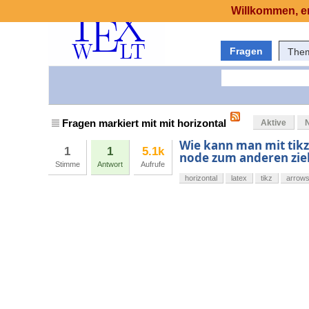
Willkommen, er
Fragen
The
Fragen markiert mit mit horizontal
Aktive
Wie kann man mit tikz
1
1
5.1k
node zum anderen zie
Stimme
Antwort
Aufrufe
horizontal
latex
tikz
arrow