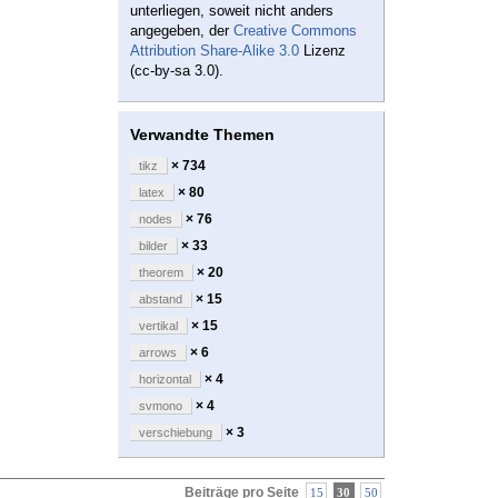
unterliegen, soweit nicht anders
angegeben, der
Creative Commons
Attribution Share-Alike 3.0
Lizenz
(cc-by-sa 3.0).
Verwandte Themen
× 734
tikz
× 80
latex
× 76
nodes
× 33
bilder
× 20
theorem
× 15
abstand
× 15
vertikal
× 6
arrows
× 4
horizontal
× 4
svmono
× 3
verschiebung
Beiträge pro Seite
15
30
50