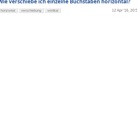
Wie verschiebe ich einzelne Buchstaben horizontal?
12 Apr '16, 20:
horizontal
verschiebung
vertikal