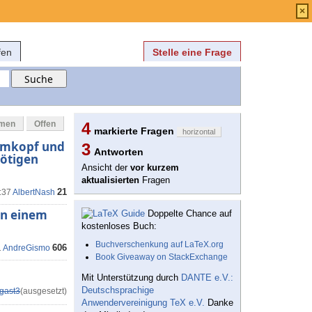
Anmelden
über
FAQ
×
fen
Stelle eine Frage
mmen
Offen
4
markierte Fragen
horizontal
emkopf und
3
Antworten
ötigen
Ansicht der
vor kurzem
aktualisierten
Fragen
21
:37
AlbertNash
on einem
Doppelte Chance auf
kostenloses Buch:
Buchverschenkung auf LaTeX.org
606
1
AndreGismo
Book Giveaway on StackExchange
Mit Unterstützung durch
DANTE e.V.:
Deutschsprachige
gast3
(ausgesetzt)
Anwendervereinigung TeX e.V.
Danke