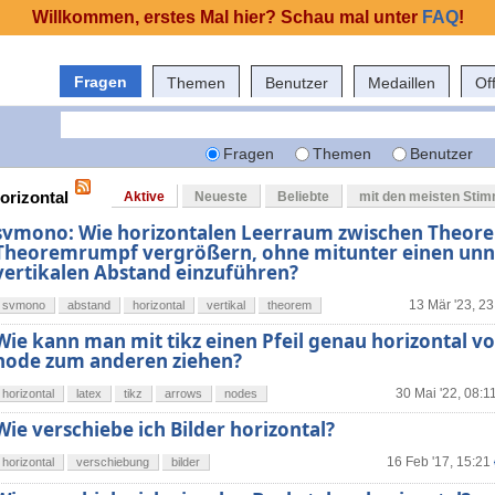
Willkommen, erstes Mal hier? Schau mal unter
FAQ
!
Fragen
Themen
Benutzer
Medaillen
Of
Fragen
Themen
Benutzer
orizontal
Aktive
Neueste
Beliebte
mit den meisten Sti
svmono: Wie horizontalen Leerraum zwischen Theor
Theoremrumpf vergrößern, ohne mitunter einen unn
vertikalen Abstand einzuführen?
13 Mär '23, 23
svmono
abstand
horizontal
vertikal
theorem
Wie kann man mit tikz einen Pfeil genau horizontal v
node zum anderen ziehen?
30 Mai '22, 08:1
horizontal
latex
tikz
arrows
nodes
Wie verschiebe ich Bilder horizontal?
16 Feb '17, 15:21
horizontal
verschiebung
bilder