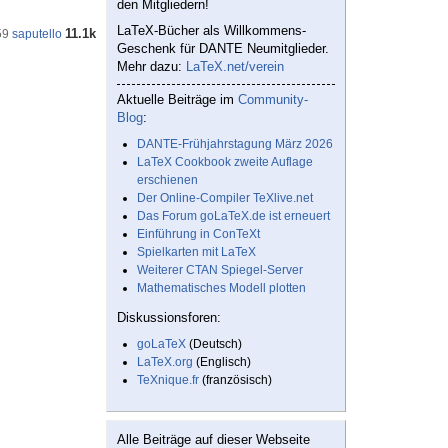
den Mitgliedern!
LaTeX-Bücher als Willkommens-
11.1k
59
saputello
Geschenk für DANTE Neumitglieder.
Mehr dazu:
LaTeX.net/verein
Aktuelle Beiträge im
Community-
Blog
:
DANTE-Frühjahrstagung März 2026
LaTeX Cookbook zweite Auflage
erschienen
Der Online-Compiler TeXlive.net
Das Forum goLaTeX.de ist erneuert
Einführung in ConTeXt
Spielkarten mit LaTeX
Weiterer CTAN Spiegel-Server
Mathematisches Modell plotten
Diskussionsforen:
goLaTeX
(Deutsch)
LaTeX.org
(Englisch)
TeXnique.fr
(französisch)
Alle Beiträge auf dieser Webseite