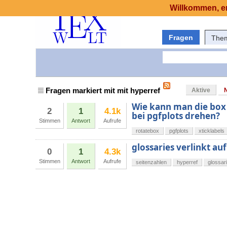
Willkommen, er
Fragen
The
Fragen markiert mit mit hyperref
Aktive
Wie kann man die box 
2
1
4.1k
bei pgfplots drehen?
Stimmen
Antwort
Aufrufe
rotatebox
pgfplots
xticklabels
glossaries verlinkt auf
0
1
4.3k
Stimmen
Antwort
Aufrufe
seitenzahlen
hyperref
glossar