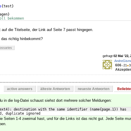
s
{
test
}
agen
}
oll bekommen
t auf die Titelseite, der Link auf Seite 7 passt hingegen.
 das richtig hinbekommt?
lossaries
gefragt
02 Mai '22, 
AndreGism
606
●
21
●
3
Akzeptier
active answers
älteste Antworten
neueste Antworten
Beliebt
u in die log-Datei schaust siehst dort mehrere solcher Meldungen:
ext4): destination with the same identifier (name{page.1}) has 
d, duplicate ignored
e Seiten 1-4 zweimal hast, und für die Links ist das nicht gut. Jede Seite mu
ben.