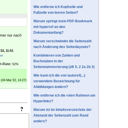
Wie entferne ich Kopfzeile und
Fußzeile von leeren Seiten?
Warum springt mein PDF-Bookmark
mit hyperref an den
Dokumentanfang?
immer nur
nach
Warum verschwindet die Seitenzahl
nach Änderung des Seitenlayouts?
'22, 11:51
Kombinieren von Zahlen und
her
Buchstaben in der
t-Rate:
52%
Seitennummerierung (zB S. 2 2a 2b 3)
Wie kann ich die von \autoref{...}
(04 Mai '22, 14:27)
verwendete Bezeichnung für
Abbildungen ändern?
Wie entferne ich die roten Rahmen um
Hyperlinks?
Warum ist im Inhaltsverzeichnis der
Abstand der Seitenzahl zum Rand
anders?