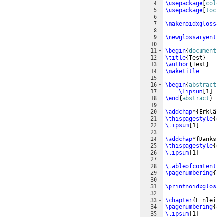
4
\usepackage
[
col
5
\usepackage
[
toc
6
7
\makenoidxgloss
8
9
\newglossaryent
10
11
\begin
{
document
12
\title
{
Test
}
13
\author
{
Test
}
14
\maketitle
15
16
\begin
{
abstract
17
\lipsum
[
1
]
18
\end
{
abstract
}
19
20
\addchap
*
{
Erklä
21
\thispagestyle
{
22
\lipsum
[
1
]
23
24
\addchap
*
{
Danks
25
\thispagestyle
{
26
\lipsum
[
1
]
27
28
\tableofcontent
29
\pagenumbering
{
30
31
\printnoidxglos
32
33
\chapter
{
Einlei
34
\pagenumbering
{
35
\lipsum
[
1
]