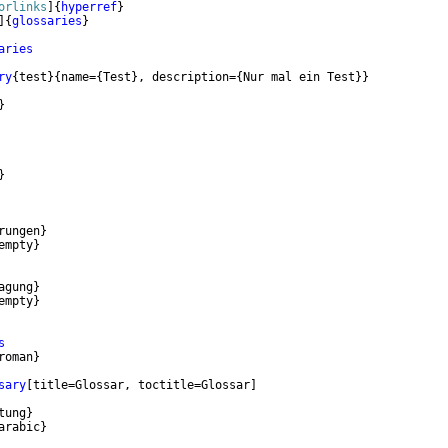
orlinks
]
{
hyperref
}
]
{
glossaries
}
aries
ry
{
test
}
{
name=
{
Test
}
, description=
{
Nur mal ein Test
}}
}
}
rungen
}
empty
}
agung
}
empty
}
s
roman
}
sary
[
title=Glossar, toctitle=Glossar
]
tung
}
arabic
}