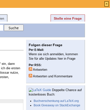
Anmelden
über
FAQ
×
fen
Stelle eine Frage
Folgen dieser Frage
Per E-Mail:
Wenn sie sich anmelden, kommen
Sie für alle Updates hier in Frage
ein, dann
f
Per RSS:
 ich die ersten
Antworten
lossar nutze,
Antworten und Kommentare
ersten,
Doppelte Chance auf
kostenloses Buch:
Buchverschenkung auf LaTeX.org
Book Giveaway on StackExchange