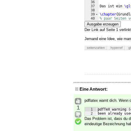
36
37
Das ist ein 
\gl
38
39
\chapter
{
Grundl
40
% paar Seiten v
41
\lipsum
[
1-30
]
Ausgabe erzeugen
Der Link auf Seite 1 verlink
Jemand eine Idee, wie man
seitenzahlen
hyperref
g
Eine Antwort:
pdflatex warnt dich. Wenn d
1
1
pdfTeX warning (
2
been already use
Das Problem ist, dass du di
eindeutige Bezeichnung ha