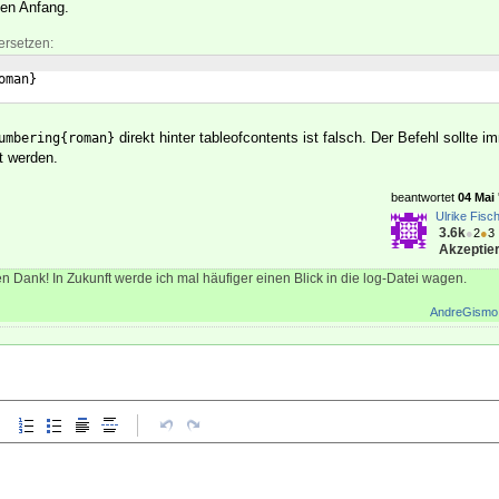
en Anfang.
ersetzen:
oman
}
direkt hinter tableofcontents ist falsch. Der Befehl sollte 
umbering{roman}
t werden.
beantwortet
04 Mai 
Ulrike Fisc
3.6k
●
2
●
3
Akzeptier
en Dank! In Zukunft werde ich mal häufiger einen Blick in die log-Datei wagen.
AndreGismo