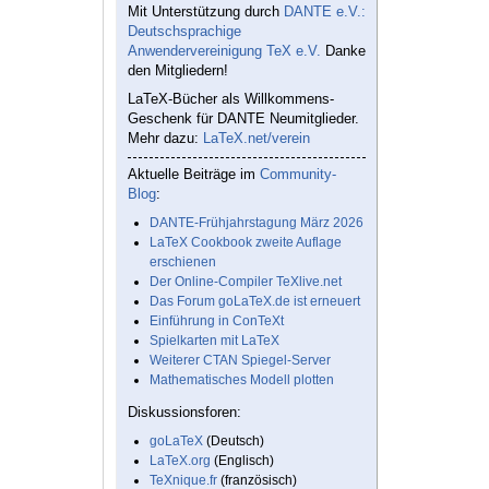
Mit Unterstützung durch
DANTE e.V.:
Deutschsprachige
Anwendervereinigung TeX e.V.
Danke
den Mitgliedern!
LaTeX-Bücher als Willkommens-
Geschenk für DANTE Neumitglieder.
Mehr dazu:
LaTeX.net/verein
Aktuelle Beiträge im
Community-
Blog
:
DANTE-Frühjahrstagung März 2026
LaTeX Cookbook zweite Auflage
erschienen
Der Online-Compiler TeXlive.net
Das Forum goLaTeX.de ist erneuert
Einführung in ConTeXt
Spielkarten mit LaTeX
Weiterer CTAN Spiegel-Server
Mathematisches Modell plotten
Diskussionsforen:
goLaTeX
(Deutsch)
LaTeX.org
(Englisch)
TeXnique.fr
(französisch)