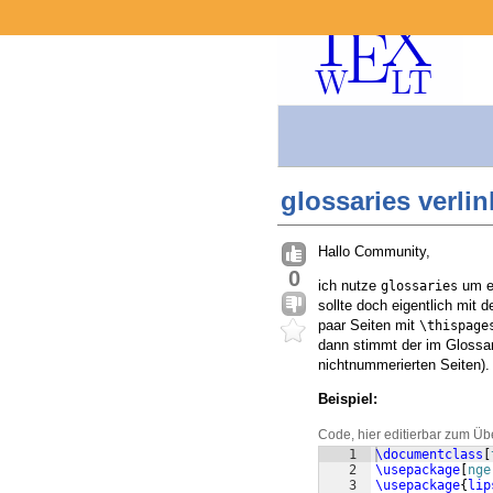
glossaries verlin
Hallo Community,
0
ich nutze
um ei
glossaries
sollte doch eigentlich mit 
paar Seiten mit
\thispage
dann stimmt der im Glossar 
nichtnummerierten Seiten).
Beispiel:
Code, hier editierbar zum Üb
1
\documentclass
[
2
\usepackage
[
nge
3
\usepackage
{
lip