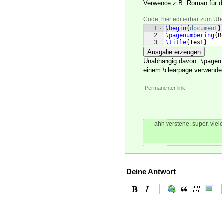
Verwende z.B. Roman für d
Code, hier editierbar zum Üb
1
\begin
{
document
}
2
\pagenumbering
{
R
3
\title
{
Test
}
Ausgabe erzeugen
Unabhängig davon:
\pagen
einem \clearpage verwende
Permanenter link
ahh verstehe, super, viel
Deine Antwort