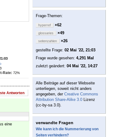
Frage-Themen:
×62
hyperref
×49
glossaries
×26
seitenzahlen
gestellte Frage:
02 Mai '22, 21:03
Frage wurde gesehen:
4,291 Mal
21:03
o
zuletzt geändert:
04 Mai '22, 14:27
3
t-Rate:
72%
Alle Beiträge auf dieser Webseite
unterliegen, soweit nicht anders
este Antworten
angegeben, der
Creative Commons
Attribution Share-Alike 3.0
Lizenz
(cc-by-sa 3.0).
verwandte Fragen
ss eine
Wie kann ich die Nummerierung von
Seiten verhindern?