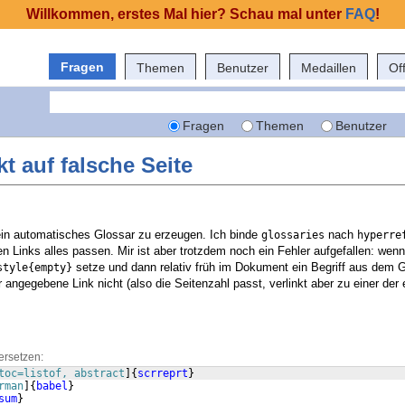
Willkommen, erstes Mal hier? Schau mal unter
FAQ
!
Fragen
Themen
Benutzer
Medaillen
Of
Fragen
Themen
Benutzer
kt auf falsche Seite
n automatisches Glossar zu erzeugen. Ich binde
nach
glossaries
hyperre
den Links alles passen. Mir ist aber trotzdem noch ein Fehler aufgefallen: wenn
setze und dann relativ früh im Dokument ein Begriff aus dem G
style{empty}
angegebene Link nicht (also die Seitenzahl passt, verlinkt aber zu einer der 
ersetzen:
toc=listof, abstract
]
{
scrreprt
}
rman
]
{
babel
}
sum
}