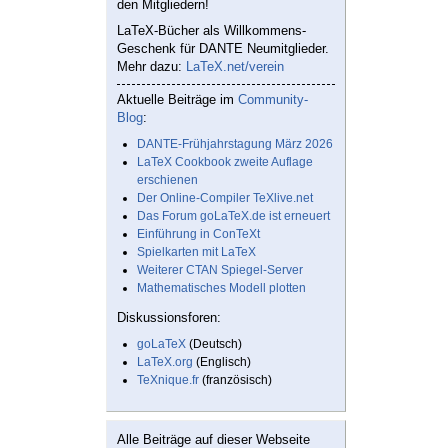
den Mitgliedern!
LaTeX-Bücher als Willkommens-
Geschenk für DANTE Neumitglieder.
Mehr dazu:
LaTeX.net/verein
Aktuelle Beiträge im
Community-
Blog
:
DANTE-Frühjahrstagung März 2026
LaTeX Cookbook zweite Auflage
erschienen
Der Online-Compiler TeXlive.net
Das Forum goLaTeX.de ist erneuert
Einführung in ConTeXt
Spielkarten mit LaTeX
Weiterer CTAN Spiegel-Server
Mathematisches Modell plotten
Diskussionsforen:
goLaTeX
(Deutsch)
LaTeX.org
(Englisch)
TeXnique.fr
(französisch)
Alle Beiträge auf dieser Webseite