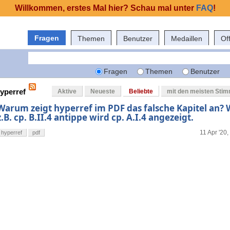
Willkommen, erstes Mal hier? Schau mal unter
FAQ
!
Fragen
Themen
Benutzer
Medaillen
Of
Fragen
Themen
Benutzer
hyperref
Aktive
Neueste
Beliebte
mit den meisten Sti
Warum zeigt hyperref im PDF das falsche Kapitel an? 
z.B. cp. B.II.4 antippe wird cp. A.I.4 angezeigt.
11 Apr '20,
hyperref
pdf