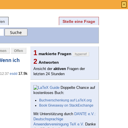
Anmelden
über
FAQ
×
fen
Stelle eine Frage
mmen
Offen
1
markierte Fragen
hyperref
Wenn ich
2
Antworten
Ansicht der
aktiven
Fragen der
17.9k
 12:37
esdd
letzten 24 Stunden
Doppelte Chance auf
kostenloses Buch:
Buchverschenkung auf LaTeX.org
Book Giveaway on StackExchange
Mit Unterstützung durch
DANTE e.V.:
Deutschsprachige
Anwendervereinigung TeX e.V.
Danke