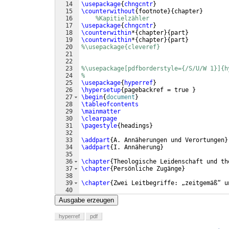
14
\usepackage
{
chngcntr
}
15
\counterwithout
{
footnote
}
{
chapter
}
16
%Kapitielzähler
17
\usepackage
{
chngcntr
}
18
\counterwithin
*
{
chapter
}
{
part
}
19
\counterwithin
*
{
chapter
}
{
part
}
20
%\usepackage{cleveref}
21
22
23
%\usepackage[pdfborderstyle={/S/U/W 1}]{h
24
%
25
\usepackage
{
hyperref
}
26
\hypersetup
{
pagebackref = true 
}
27
\begin
{
document
}
28
\tableofcontents
29
\mainmatter
30
\clearpage
31
\pagestyle
{
headings
}
32
33
\addpart
{
A. Annäherungen und Verortungen
}
34
\addpart
{
I. Annäherung
}
35
36
\chapter
{
Theologische Leidenschaft und th
37
\chapter
{
Persönliche Zugänge
}
38
39
\chapter
{
Zwei Leitbegriffe: „zeitgemäß“ u
40
41
Ausgabe erzeugen
hyperref
pdf