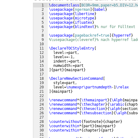
1
\documentclass
[
BCOR=9mm,paper=b5,DIV=12,h
2
\usepackage
[
ngerman
]
{
babel
}
3
\usepackage
{
libertine
}
4
\usepackage
{
microtype
}
5
\usepackage
{
ifluatex
}
6
\usepackage
{
blindtext
}
% nur für Fülltext
7
8
\usepackage
[
pagebackref=true
]
{
hyperref
}
9
%\usepackage{cleveref}% nach hyperref lad
10
11
\DeclareTOCStyleEntry
[
12
  level:=part,
13
  level+=-1,
14
  indent:=part,
15
  numwidth:=part
16
]
{
part
}
{
mainpart
}
17
18
\DeclareNewSectionCommand
[
19
  style=part,
20
  level=
\numexpr\partnumdepth
-1
\relax
21
]
{
mainpart
}
22
23
\renewcommand
*
{
\themainpart
}
{
\Alph
{
mainpa
24
\renewcommand
*
{
\thechapter
}
{
\arabic
{
chapt
25
\renewcommand
*
{
\thesection
}
{
\alph
{
section
26
\renewcommand
*
{
\thesubsection
}
{
\alph
{
subs
27
28
\counterwithout
{
footnote
}
{
chapter
}
29
\counterwithin
*
{
part
}
{
mainpart
}
30
\counterwithin
*
{
chapter
}
{
part
}
31