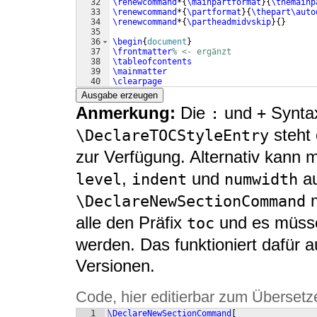
32
\renewcommand
*
{
\mainpartformat
}
{
\themainp
33
\renewcommand
*
{
\partformat
}
{
\thepart\auto
34
\renewcommand
*
{
\partheadmidvskip
}
{
}
35
36
\begin
{
document
}
37
\frontmatter
% <- ergänzt
38
\tableofcontents
39
\mainmatter
40
\clearpage
41
\pagestyle
{
headings
}
Ausgabe erzeugen
Anmerkung:
Die
und
Syntax
:
+
steht 
\DeclareTOCStyleEntry
zur Verfügung. Alternativ kann 
,
und
au
level
indent
numwidth
m
\DeclareNewSectionCommand
alle den Präfix
und es müsse
toc
werden. Das funktioniert dafür 
Versionen.
Code, hier editierbar zum Übersetz
1
\DeclareNewSectionCommand
[