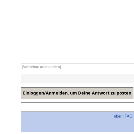
[Vorschau ausblenden]
über
|
FAQ