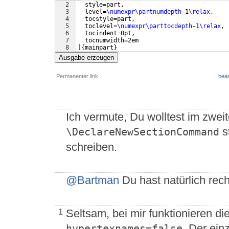
2
  style=part,
3
  level=
\numexpr\partnumdepth
-1
\relax
,
4
  tocstyle=part,
5
  toclevel=
\numexpr\parttocdepth
-1
\relax
,
6
  tocindent=0pt,
7
  tocnumwidth=2em
8
]
{
mainpart
}
Ausgabe erzeugen
Permanenter link
bear
Ich vermute, Du wolltest im zwe
s
\DeclareNewSectionCommand
schreiben.
@Bartman
Du hast natürlich rech
Seltsam, bei mir funktionieren d
1
. Der ein
hypertexnames=false