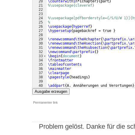
20
\counterwithin
*
{
chapter
}
{
part
}
21
%\usepackage{cleveref}
22
23
24
%\usepackage[pdfborderstyle={/S/U/W 1}]{h
25
%
26
\usepackage
{
hyperref
}
27
\hypersetup
{
pagebackref = true 
}
28
29
\renewcommand\theHchapter
{
\partprefix
.
\ar
30
\renewcommand\theHsection
{
\partprefix
.
\ar
31
\renewcommand\theHsubsection
{
\partprefix
.
32
\newcommand\partprefix
{
}
33
\begin
{
document
}
34
\frontmatter
35
\tableofcontents
36
\mainmatter
37
\clearpage
38
\pagestyle
{
headings
}
39
40
\addpart
{
A. Annäherungen und Verortungen
}
41
\addpart
{
I. Annäherung
}
Ausgabe erzeugen
Permanenter link
Problem gelöst. Danke für die sch