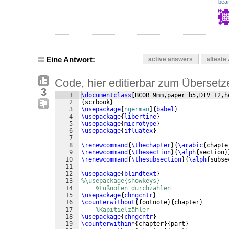
bear
Eine Antwort:
active answers
älteste
Code, hier editierbar zum Übersetz
3
1
\documentclass
[
BCOR=9mm,paper=b5,DIV=12,h
2
{
scrbook
}
3
\usepackage
[
ngerman
]
{
babel
}
4
\usepackage
{
libertine
}
5
\usepackage
{
microtype
}
6
\usepackage
{
ifluatex
}
7
8
\renewcommand
{
\thechapter
}
{
\arabic
{
chapte
9
\renewcommand
{
\thesection
}
{
\alph
{
section
}
10
\renewcommand
{
\thesubsection
}
{
\alph
{
subse
11
12
\usepackage
{
blindtext
}
13
%\usepackage{showkeys}
14
%Fußnoten durchzählen
15
\usepackage
{
chngcntr
}
16
\counterwithout
{
footnote
}
{
chapter
}
17
%Kapitielzähler
18
\usepackage
{
chngcntr
}
19
\counterwithin
*
{
chapter
}
{
part
}