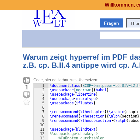
Willkommen, er
Fragen
The
Warum zeigt hyperref im PDF das
z.B. cp. B.II.4 antippe wird cp. A.
Code, hier editierbar zum Übersetzen:
1
\documentclass
[
BCOR=9mm,paper=b5,DIV=12,h
1
2
\usepackage
[
ngerman
]
{
babel
}
3
\usepackage
{
libertine
}
4
\usepackage
{
microtype
}
5
\usepackage
{
ifluatex
}
6
7
\renewcommand
{
\thechapter
}
{
\arabic
{
chapte
8
\renewcommand
{
\thesection
}
{
\alph
{
section
}
9
\renewcommand
{
\thesubsection
}
{
\alph
{
subse
10
11
\usepackage
{
blindtext
}
12
%\usepackage{showkeys}
13
%Fußnoten durchzählen