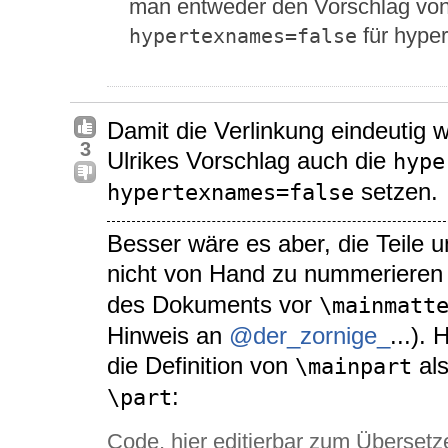
man entweder den Vorschlag von 
für hyper
hypertexnames=false
Damit die Verlinkung eindeutig w
3
Ulrikes Vorschlag auch die
hype
setzen.
hypertexnames=false
Besser wäre es aber, die Teile
nicht von Hand zu nummeriere
des Dokuments vor
\mainmatt
Hinweis an
@der_zornige_
...).
die Definition von
als
\mainpart
:
\part
Code, hier editierbar zum Übersetz