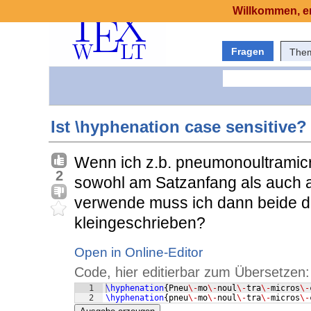
Willkommen, er
Fragen
The
Ist \hyphenation case sensitive?
Wenn ich z.b. pneumonoultramicr
2
sowohl am Satzanfang als auch an
verwende muss ich dann beide de
kleingeschrieben?
Open in Online-Editor
Code, hier editierbar zum Übersetzen:
1
\hyphenation
{
Pneu
\-
mo
\-
noul
\-
tra
\-
micros
\-
2
\hyphenation
{
pneu
\-
mo
\-
noul
\-
tra
\-
micros
\-