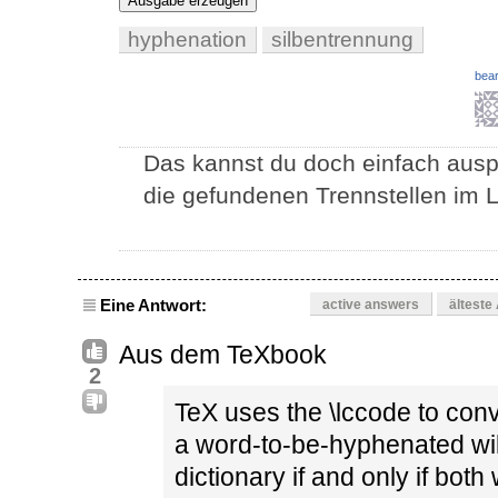
Ausgabe erzeugen
hyphenation
silbentrennung
bear
Das kannst du doch einfach ausp
die gefundenen Trennstellen im L
Eine Antwort:
active answers
älteste
Aus dem TeXbook
2
TeX uses the \lccode to conv
a word-to-be-hyphenated wil
dictionary if and only if bo