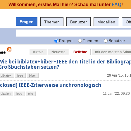
Willkommen, erstes Mal hier? Schau mal unter
FAQ
!
Fragen
Themen
Benutzer
Medaillen
Of
Fragen
Themen
Benutzer
eee
Aktive
Neueste
Beliebte
mit den meisten Sti
Wie bei biblatex+biber+IEEE den Titel in der Bibliogra
Großbuchstaben setzen?
29 Apr '15, 15:
biblatex
ieee
biber
[closed] IEEE-Zitierweise unchronologisch
11 Jan '22, 09:30
citation
ieee
cite