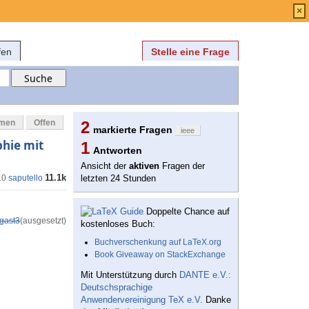
Anmelden
über
FAQ
×
fen
Stelle eine Frage
mmen
Offen
2
markierte Fragen
ieee
phie mit
1
Antworten
Ansicht der
aktiven
Fragen der
11.1k
10
saputello
letzten 24 Stunden
Doppelte Chance auf
gast3
(ausgesetzt)
kostenloses Buch:
Buchverschenkung auf LaTeX.org
Book Giveaway on StackExchange
Mit Unterstützung durch
DANTE e.V.:
Deutschsprachige
Anwendervereinigung TeX e.V.
Danke