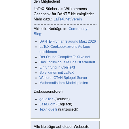
den Mitgliedern!
LaTeX-Bücher als Willkommens-
Geschenk für DANTE Neumitglieder.
Mehr dazu:
LaTeX.net/verein
Aktuelle Beiträge im
Community-
Blog
:
DANTE-Frühjahrstagung März 2026
LaTeX Cookbook zweite Auflage
erschienen
Der Online-Compiler TeXlive.net
Das Forum goLaTeX.de ist erneuert
Einführung in ConTeXt
Spielkarten mit LaTeX
Weiterer CTAN Spiegel-Server
Mathematisches Modell plotten
Diskussionsforen:
goLaTeX
(Deutsch)
LaTeX.org
(Englisch)
TeXnique.fr
(französisch)
Alle Beiträge auf dieser Webseite