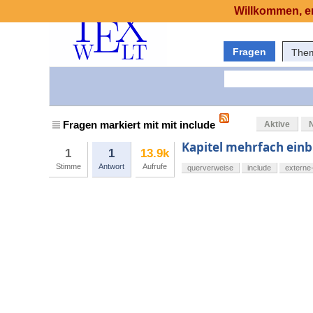
Willkommen, er
Fragen
The
Fragen markiert mit mit include
Aktive
Kapitel mehrfach ein
1
1
13.9k
Stimme
Antwort
Aufrufe
querverweise
include
externe