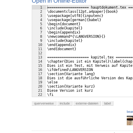
Open in Online-Editor
1
==================== hauptdokument.tex ==
2
\documentclass[12pt,a4paper]{book}
3
\usepackage[utf8]{inputenc}
4
\usepackage[german]{babel}
5
\begin{document}
6
\include{kapitel}
7
\begin{appendix}
8
\newcommand*{\LANGVERSION}{}
9
\include{kapitel}
10
\end{appendix}
11
\end{document}
12
13
==================== kapitel.tex ========
14
\chapter{Dies ist ein Kapitel}\label{chap
15
Dies ist ein Test, mit Verweis auf Kapite
16
\ifdefined\LANGVERSION
17
\section{Variante lang}
18
Dies ist die ausführliche Version des Kap
19
\else
20
\section{Variante kurz}
21
Diese Version ist kurz
22
\fi
querverweise
include
externe-dateien
label
bear