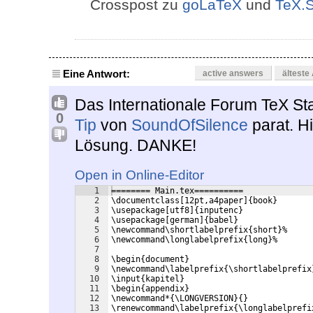
Crosspost zu
goLaTeX
und
TeX.
Eine Antwort:
active answers
älteste
Das Internationale Forum TeX S
0
Tip
von
SoundOfSilence
parat. H
Lösung. DANKE!
Open in Online-Editor
1
======== Main.tex==========
2
\documentclass[12pt,a4paper]{book}
3
\usepackage[utf8]{inputenc}
4
\usepackage[german]{babel}
5
\newcommand\shortlabelprefix{short}%
6
\newcommand\longlabelprefix{long}%
7
8
\begin{document}
9
\newcommand\labelprefix{\shortlabelprefix
10
\input{kapitel}
11
\begin{appendix}
12
\newcommand*{\LONGVERSION}{}
13
\renewcommand\labelprefix{\longlabelprefi