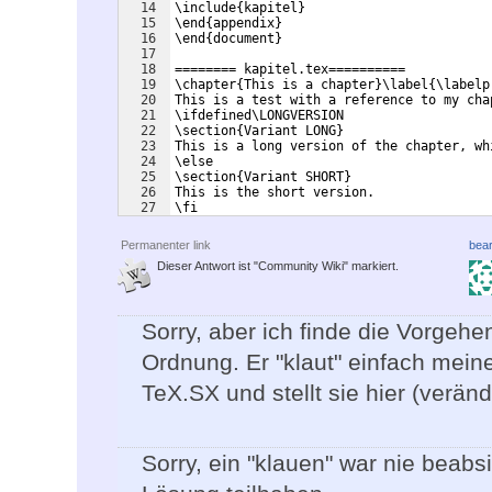
14
\include{kapitel}
15
\end{appendix}
16
\end{document}
17
18
======== kapitel.tex==========
19
\chapter{This is a chapter}\label{\labelp
20
This is a test with a reference to my cha
21
\ifdefined\LONGVERSION
22
\section{Variant LONG}
23
This is a long version of the chapter, wh
24
\else
25
\section{Variant SHORT}
26
This is the short version.
27
\fi
Permanenter link
bear
Dieser Antwort ist "Community Wiki" markiert.
Sorry, aber ich finde die Vorgeh
Ordnung. Er "klaut" einfach mein
TeX.SX und stellt sie hier (veränd
Sorry, ein "klauen" war nie beabsi