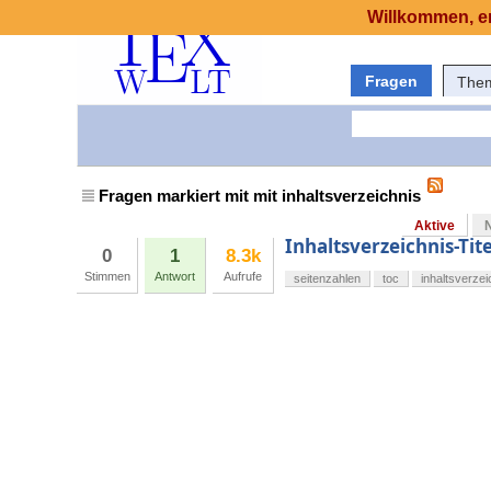
Willkommen, er
Fragen
The
Fragen markiert mit mit inhaltsverzeichnis
Aktive
Inhaltsverzeichnis-Ti
0
1
8.3k
Stimmen
Antwort
Aufrufe
seitenzahlen
toc
inhaltsverzei