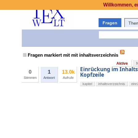
Willkommen, er
Fragen
The
Fragen markiert mit mit inhaltsverzeichnis
Aktive
Einrückung im Inhalts
0
1
13.0k
Kopfzeile
Stimmen
Antwort
Aufrufe
kapitel
inhaltsverzeichnis
einr