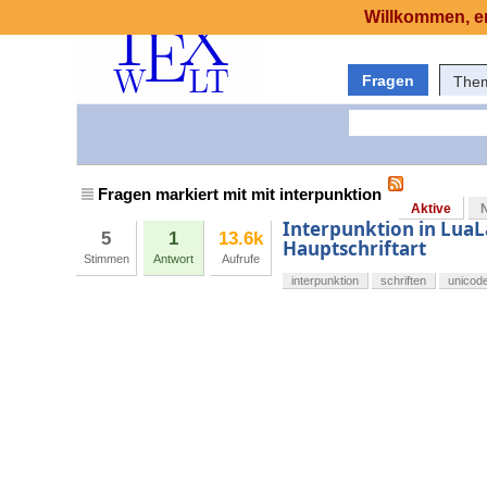
Willkommen, er
Fragen
The
Fragen markiert mit mit interpunktion
Aktive
Interpunktion in Lua
5
1
13.6k
Hauptschriftart
Stimmen
Antwort
Aufrufe
interpunktion
schriften
unicod