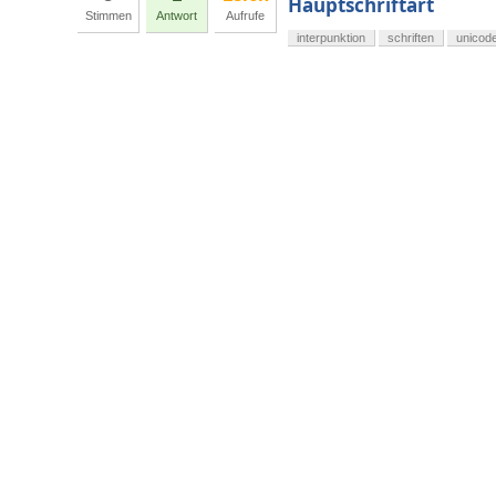
Hauptschriftart
Stimmen
Antwort
Aufrufe
interpunktion
schriften
unicod