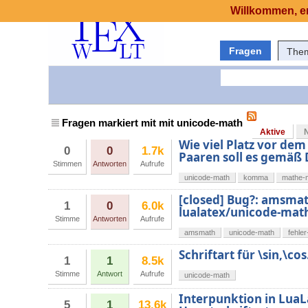
Willkommen, er
Fragen
The
Fragen markiert mit mit unicode-math
Aktive
Wie viel Platz vor d
0
0
1.7k
Paaren soll es gemäß
Stimmen
Antworten
Aufrufe
unicode-math
komma
mathe-
[closed] Bug?: amsmat
1
0
6.0k
lualatex/unicode-ma
Stimme
Antworten
Aufrufe
amsmath
unicode-math
fehle
Schriftart für \sin,\c
1
1
8.5k
Stimme
Antwort
Aufrufe
unicode-math
Interpunktion in Lua
5
1
13.6k