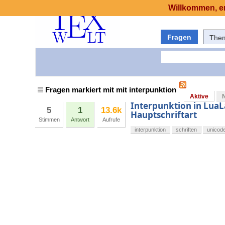
Willkommen, er
Fragen
The
Fragen markiert mit mit interpunktion
Aktive
Interpunktion in Lua
5
1
13.6k
Hauptschriftart
Stimmen
Antwort
Aufrufe
interpunktion
schriften
unicod