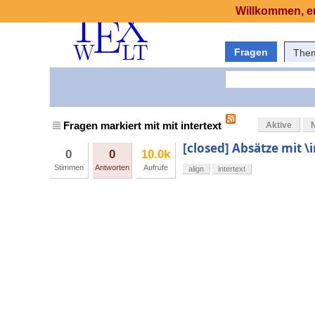
Willkommen, er
Fragen
The
Fragen markiert mit mit intertext
Aktive
[closed] Absätze mit 
0
0
10.0k
Stimmen
Antworten
Aufrufe
align
intertext