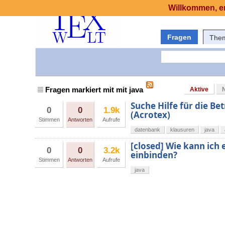
Willkommen, er
Fragen
The
Fragen markiert mit mit java
Aktive
Suche Hilfe für die B
0
0
1.9k
(Acrotex)
Stimmen
Antworten
Aufrufe
datenbank
klausuren
java
[closed] Wie kann ich 
0
0
3.2k
einbinden?
Stimmen
Antworten
Aufrufe
java