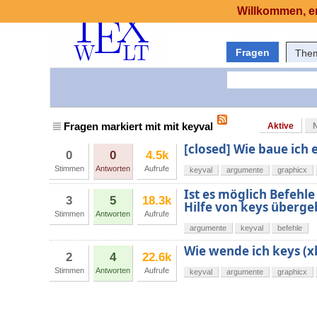
Willkommen, er
Fragen
The
Fragen markiert mit mit keyval
Aktive
[closed] Wie baue ich 
0
0
4.5k
Stimmen
Antworten
Aufrufe
keyval
argumente
graphicx
Ist es möglich Befehl
3
5
18.3k
Hilfe von keys überg
Stimmen
Antworten
Aufrufe
argumente
keyval
befehle
Wie wende ich keys (xk
2
4
22.6k
Stimmen
Antworten
Aufrufe
keyval
argumente
graphicx