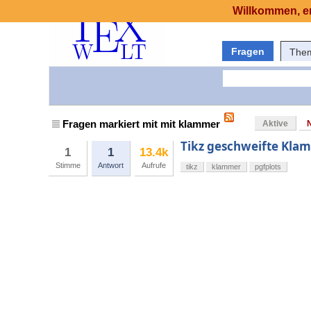
Willkommen, er
Fragen
The
Fragen markiert mit mit klammer
Aktive
Tikz geschweifte Kla
1
1
13.4k
Stimme
Antwort
Aufrufe
tikz
klammer
pgfplots