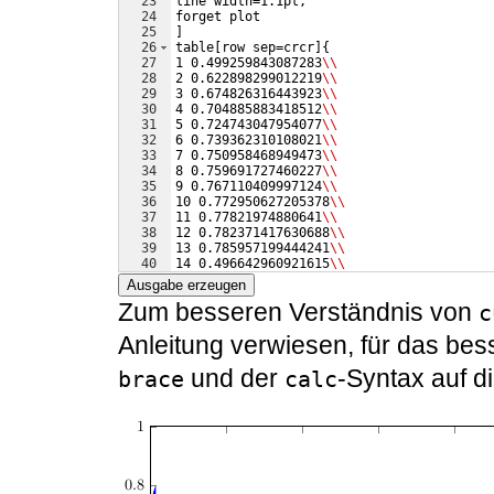
23
line width=1.1pt,
24
forget plot
25
]
26
table
[
row sep=crcr
]
{
27
1 0.499259843087283
\\
28
2 0.622898299012219
\\
29
3 0.674826316443923
\\
30
4 0.704885883418512
\\
31
5 0.724743047954077
\\
32
6 0.739362310108021
\\
33
7 0.750958468949473
\\
34
8 0.759691727460227
\\
35
9 0.767110409997124
\\
36
10 0.772950627205378
\\
37
11 0.77821974880641
\\
38
12 0.782371417630688
\\
39
13 0.785957199444241
\\
40
14 0.496642960921615
\\
41
15 0.60159169468312
\\
Ausgabe erzeugen
Zum besseren Verständnis von
c
Anleitung verwiesen, für das be
und der
-Syntax auf d
brace
calc