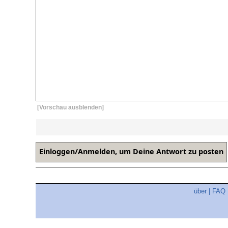
[Vorschau ausblenden]
über
|
FAQ