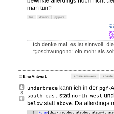
bewirkte allerdings noch nicht 
man tun?
tikz
klammer
pgfplots
zum
00:
Ich denke mal, es ist sinnvoll, 
"geschwungene" ein mehr als se
Eine Antwort:
active answers
älteste
kann ich in der
-A
underbrace
pgf
3
statt
un
south east
north west
statt
. Da allerdings m
below
above
1
\draw
[
thick,red,decorate,decoration=
{
brace