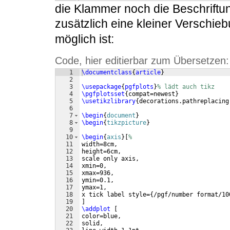
die Klammer noch die Beschriftu
zusätzlich eine kleiner Verschie
möglich ist:
Code, hier editierbar zum Übersetzen:
1
\documentclass
{
article
}
2
3
\usepackage
{
pgfplots
}
% lädt auch tikz
4
\pgfplotsset
{
compat=newest
}
5
\usetikzlibrary
{
decorations.pathreplacing
6
7
\begin
{
document
}
8
\begin
{
tikzpicture
}
9
10
\begin
{
axis
}
[
%
11
width=8cm,
12
height=6cm,
13
scale only axis,
14
xmin=0,
15
xmax=936,
16
ymin=0.1,
17
ymax=1,
18
x tick label style=
{
/pgf/number format/10
19
]
20
\addplot
[
21
color=blue,
22
solid,