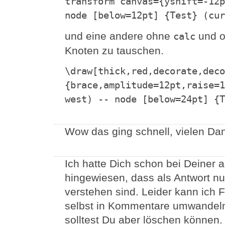
transform canvas={yshift=-12p
node [below=12pt] {Test} (cur
und eine andere ohne
und o
calc
Knoten zu tauschen.
\draw[thick,red,decorate,deco
{brace,amplitude=12pt,raise=1
west) -- node [below=24pt] {T
Wow das ging schnell, vielen Dan
Ich hatte Dich schon bei Deiner
hingewiesen, dass als Antwort nu
verstehen sind. Leider kann ich 
selbst in Kommentare umwandeln
solltest Du aber löschen können.