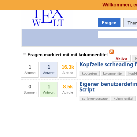
Willkommen, er
Fragen
The
Fragen markiert mit mit kolumnentitel
Aktive
Kopfzeile scrheading 
1
1
16.3k
Stimme
Antwort
Aufrufe
kopfzeilen
kolumnentitel
kopf-
Eigener benutzerdefini
0
1
8.5k
Script
Stimmen
Antwort
Aufrufe
scrlayer-scrpage
kolumnentitel