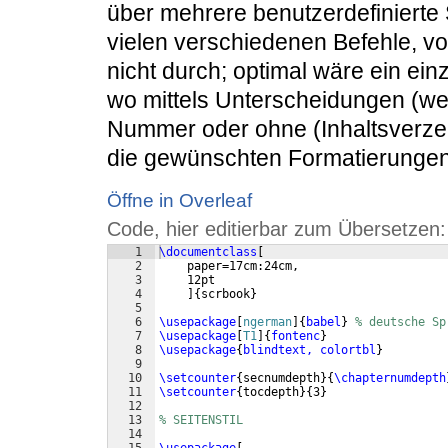
über mehrere benutzerdefinierte 
vielen verschiedenen Befehle, vor
nicht durch; optimal wäre ein einz
wo mittels Unterscheidungen (we
Nummer oder ohne (Inhaltsverzei
die gewünschten Formatierunge
Öffne in Overleaf
Code, hier editierbar zum Übersetzen:
1
\documentclass
[
2
    paper=17cm:24cm,
3
    12pt
4
]
{
scrbook
}
5
6
\usepackage
[
ngerman
]
{
babel
}
% deutsche Sp
7
\usepackage
[
T1
]
{
fontenc
}
8
\usepackage
{
blindtext, colortbl
}
9
10
\setcounter
{
secnumdepth
}
{
\chapternumdepth
11
\setcounter
{
tocdepth
}
{
3
}
12
13
% SEITENSTIL
14