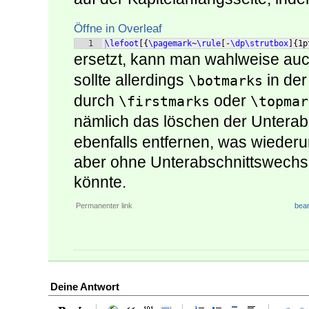
Öffne in Overleaf
1
\lefoot
[{
\pagemark
~
\rule
[
-
\dp\strutbox
]
{
1p
ersetzt, kann man wahlweise au
sollte allerdings
in der
\botmarks
durch
oder
\firstmarks
\topmar
nämlich das löschen der Unterab
ebenfalls entfernen, was wiederu
aber ohne Unterabschnittswechse
könnte.
Permanenter link
bear
Deine Antwort