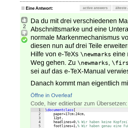
Eine Antwort:
active answers
älteste
Da du mit drei verschiedenen Mar
2
Abschnittsmarke und eine Untera
normale Markenmechanismus von
diesen nun auf drei Teile erweiter
Hilfe von e-TeXs
eine 
\newmarks
Weg gehen. Zu
,
\newmarks
\fir
sei auf das e-TeX-Manual verwie
Danach kommt man eigentlich mit 
Öffne in Overleaf
Code, hier editierbar zum Übersetzen:
1
\documentclass
[
2
    paper=17cm:24cm,
3
    12pt,
4
    headlines=0,
% Wir haben keine Kopfzei
5
    footlines=1,
% Wir haben genau eine Fu