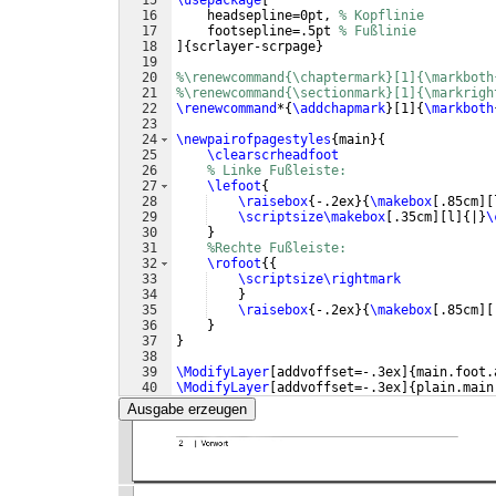
15
\usepackage
[
16
    headsepline=0pt, 
% Kopflinie
17
    footsepline=.5pt 
% Fußlinie
18
]
{
scrlayer-scrpage
}
19
20
%\renewcommand{\chaptermark}[1]{\markboth
21
%\renewcommand{\sectionmark}[1]{\markrigh
22
\renewcommand
*
{
\addchapmark
}
[
1
]
{
\markboth
23
24
\newpairofpagestyles
{
main
}
{
25
\clearscrheadfoot
26
% Linke Fußleiste:
27
\lefoot
{
28
\raisebox
{
-.2ex
}
{
\makebox
[
.85cm
]
[
29
\scriptsize\makebox
[
.35cm
]
[
l
]
{
|
}
\
30
}
31
%Rechte Fußleiste:
32
\rofoot
{{
33
\scriptsize\rightmark
34
}
35
\raisebox
{
-.2ex
}
{
\makebox
[
.85cm
]
[
36
}
37
}
38
39
\ModifyLayer
[
addvoffset=-.3ex
]
{
main.foot.
40
\ModifyLayer
[
addvoffset=-.3ex
]
{
plain.main
41
Ausgabe erzeugen