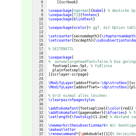
6
]
{
scrbook
}
7
8
\usepackage
[
ngerman
]
{
babel
}
% deutsche Sp
9
\usepackage
[
T1
]
{
fontenc
}
10
\usepackage
{
blindtext
}
11
12
\usepackage
{
xcolor
}
% ggf. mit Option tabl
13
14
\setcounter
{
secnumdepth
}
{
\chapternumdepth
15
\setcounter
{
tocdepth
}
{
\subsubsectiontocde
16
17
% SEITENSTIL
18
19
\usepackage
[
20
%  autoenlargeheadfoot=false,% Die gering
21
  footsepline=.5pt, 
% Fußlinie
22
  plainfootsepline
23
]
{
scrlayer-scrpage
}
24
25
\ModifyLayer
[
addvoffset=-
\dp\strutbox
]
{
sc
26
\ModifyLayer
[
addvoffset=-
\dp\strutbox
]
{
pl
27
28
% Erst einmal alles löschen:
29
\clearpairofpagestyles
30
31
\addtokomafont
{
footsepline
}
{
\color
{
red
}}
32
\addtokomafont
{
pagenumber
}
{
\bfseries
}
% f
33
\setlength
{
\footskip
}
{
1.2cm
}
% Abstand zu
34
35
\newmarks\thesubsectionmark
% Wir benötige
36
\makeatletter
37
\renewcommand
*
{
\@
mkdouble
}
[
1
]
{
% Verzeichn