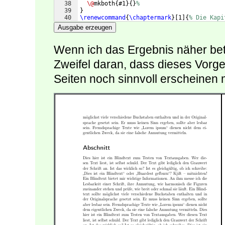
38
\@
mkboth
{
#1
}
{
}
%
39
}
40
\renewcommand
{
\chaptermark
}
[
1
]
{
% Die Kapi
41
\@
mkboth
{
\if
@mainmatter
\ifnumbered
{
chap
Ausgabe erzeugen
Wenn ich das Ergebnis näher betr
Zweifel daran, dass dieses Vorgeh
Seiten noch sinnvoll erscheinen