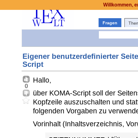
Willkommen, er
Fragen
The
Eigener benutzerdefinierter Seit
Script
Hallo,
0
über KOMA-Script soll der Seitens
Kopfzeile auszuschalten und sta
folgenden Vorgaben zu verwend
Vorinhalt (Inhaltsverzeichnis, Vor