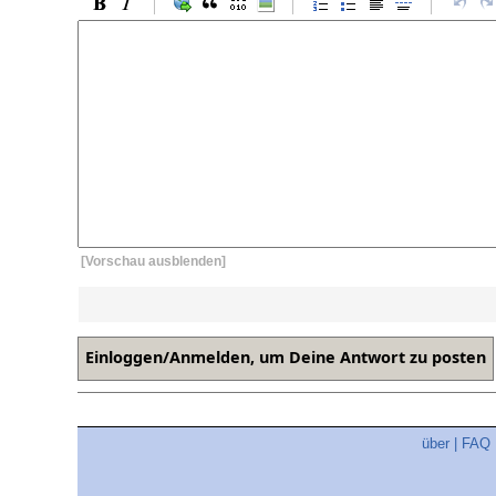
[Vorschau ausblenden]
über
|
FAQ