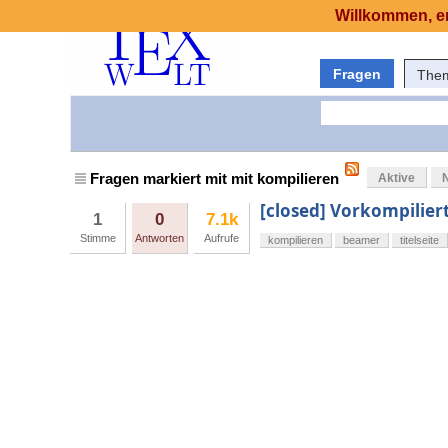
Willkommen, er
Fragen
The
Fragen markiert mit mit kompilieren
Aktive
[closed] Vorkompilier
1
0
7.1k
Stimme
Antworten
Aufrufe
kompilieren
beamer
titelseite